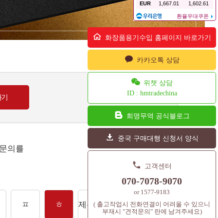
화장품용기수입 홈페이지 바로가기
카카오톡 상담
위챗 상담
ID : hmtradechina
희명무역 공식블로그
중국 구매대행 신청서 양식
 문의를
.
고객센터
070-7078-9070
or 1577-9183
ㅍ
ㅎ
제주도상품
셔틀콕
컨텐츠
( 출고작업시 전화연결이 어려울 수 있으니
부재시 "견적문의" 란에 남겨주세요)