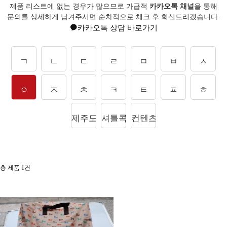
제품 리스트에 없는 경우가 많으므로 가급적
카카오톡 채널
을 통해
문의를
상세하게 남겨주시면 순차적으로 체크 후 회신드리겠습니다.
카카오톡 상담 바로가기
ㄱ
ㄴ
ㄷ
ㄹ
ㅁ
ㅂ
ㅅ
ㅇ
ㅈ
ㅊ
ㅋ
ㅌ
ㅍ
ㅎ
제주도상품
셔틀콕
컨텐츠
총 제품
1
건