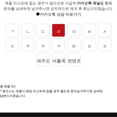
제품 리스트에 없는 경우가 많으므로 가급적
카카오톡 채널
을 통해
문의를
상세하게 남겨주시면 순차적으로 체크 후 회신드리겠습니다.
카카오톡 상담 바로가기
ㄱ
ㄴ
ㄷ
ㄹ
ㅁ
ㅂ
ㅅ
ㅇ
ㅈ
ㅊ
ㅋ
ㅌ
ㅍ
ㅎ
제주도상품
셔틀콕
컨텐츠
총 제품
0
건
* 찾으시는 제품이 해당 리스트에 없을 경우 별도로 문의남겨주시면 상세한
답변드리겠습니다.