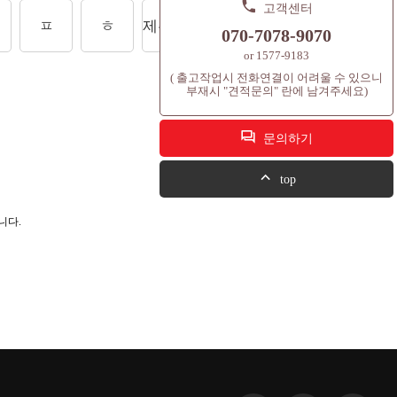
고객센터
ㅍ
ㅎ
제주도상품
셔틀콕
컨텐츠
070-7078-9070
or 1577-9183
( 출고작업시 전화연결이 어려울 수 있으니
부재시 "견적문의" 란에 남겨주세요)
문의하기
top
니다.