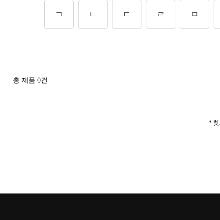
ㄱ
ㄴ
ㄷ
ㄹ
ㅁ
총 제품
0
건
* 