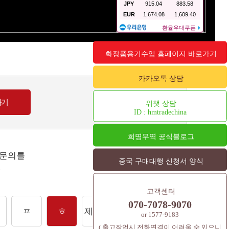
화장품용기수입 홈페이지 바로가기
카카오톡 상담
위챗 상담
ID : hmtradechina
희명무역 공식블로그
 문의를
중국 구매대행 신청서 양식
.
고객센터
070-7078-9070
ㅍ
ㅎ
제주도
셔틀콕
컨텐츠
or 1577-9183
( 출고작업시 전화연결이 어려울 수 있으니