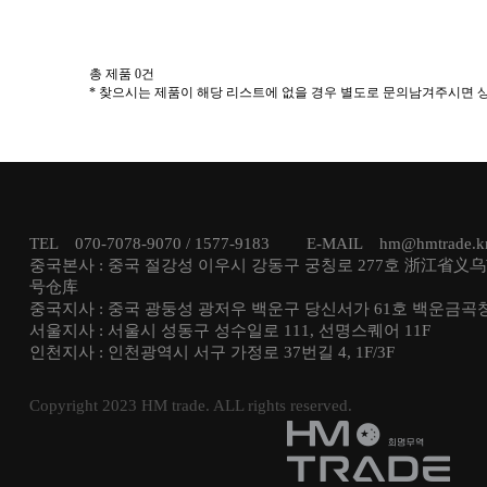
총 제품
0
건
* 찾으시는 제품이 해당 리스트에 없을 경우 별도로 문의남겨주시면
TEL 070-7078-9070 / 1577-9183 E-MAIL hm@hmtrade
중국본사 : 중국 절강성 이우시 강동구 궁칭로 277호 浙江省义
号仓库
중국지사 : 중국 광둥성 광저우 백운구 당신서가 61호 백운금곡
서울지사 : 서울시 성동구 성수일로 111, 선명스퀘어 11F
인천지사 : 인천광역시 서구 가정로 37번길 4, 1F/3F
Copyright 2023 HM trade. ALL rights reserved.