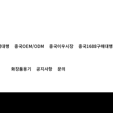
 제품안내 서비스를 제공합니다.
역대행
중국OEM/ODM
중국이우시장
중국1688구매대행
 제품들이 대부분이기에
는 제품을 알려주시기 바랍니다.
화장품용기
공지사항
문의