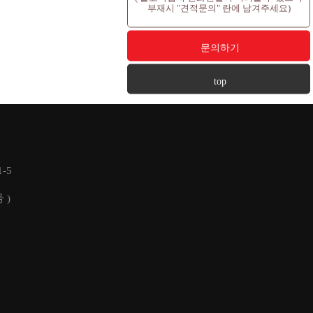
부재시 "견적문의" 란에 남겨주세요)
상품
문의하기
top
-5
 )