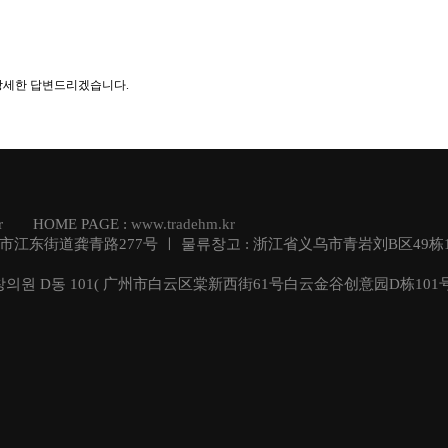
 상세한 답변드리겠습니다.
.kr HOME PAGE :
www.tradehm.kr
乌市江东街道龚青路277号 ㅣ 물류창고 : 浙江省义乌市青岩刘B区49栋1
창의원 D동 101( 广州市白云区棠新西街61号白云金谷创意园D栋101号