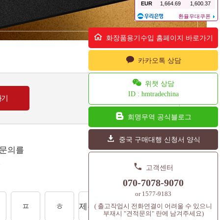
화장품용기수입 홈페이지 바로가기
카카오톡 상담
위챗 상담
ID : hmtradechina
희명무역 공식블로그
중국 구매대행 신청서 양식
 문의를
.
고객센터
070-7078-9070
or 1577-9183
ㅍ
ㅎ
제주도상품
셔틀콕
컨텐츠
( 출고작업시 전화연결이 어려울 수 있으니
부재시 "견적문의" 란에 남겨주세요)