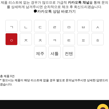
제품 리스트에 없는 경우가 많으므로 가급적
카카오톡 채널
을 통해 문의
를
상세하게 남겨주시면 순차적으로 체크 후 회신드리겠습니다.
카카오톡 상담 바로가기
ㄱ
ㄴ
ㄷ
ㄹ
ㅁ
ㅂ
ㅅ
ㅇ
ㅈ
ㅊ
ㅋ
ㅌ
ㅍ
ㅎ
제주
셔틀
컨텐
도상
콕
츠
총 제품
0
건
* 찾으시는 제품이 해당 리스트에 없을 경우 별도로 문의남겨주시면 상세한 답변드리
품
겠습니다.