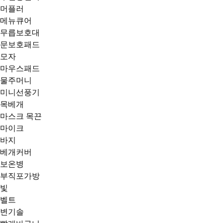
머플러
메뉴큐어
무릅보호대
문보호패드
모자
마우스패드
물주머니
미니선풍기
목베개
마스크 목끈
마이크
바지
베개커버
보온병
부직포가방
빛
벨트
변기솔