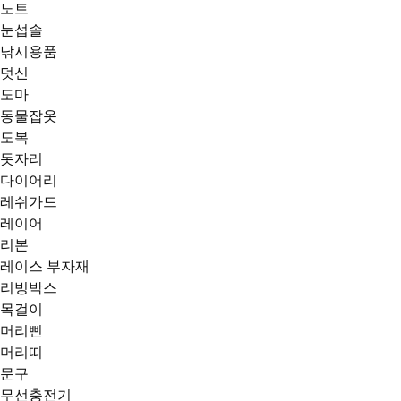
노트
눈섭솔
낚시용품
덧신
도마
동물잡옷
도복
돗자리
다이어리
레쉬가드
레이어
리본
레이스 부자재
리빙박스
목걸이
머리삔
머리띠
문구
무선충전기