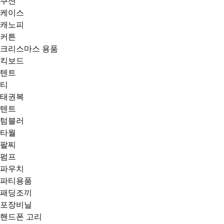
쿠션
케이스
캐노피
커튼
크리스마스 용품
킥보드
텐트
티
태권복
텐트
텀블러
타월
팔찌
펌프
파우치
파티용품
패딩조끼
포장비닐
핸드폰 고리