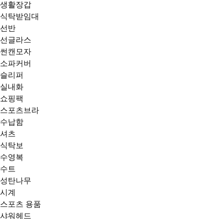
생활장갑
식탁받임대
선반
선글라스
썬캔모자
소파커버
슬리퍼
실내화
쇼핑팩
스포츠브라
수납함
셔츠
식탁보
수영복
수트
성탄나무
시계
스포츠 용품
샤워헤드