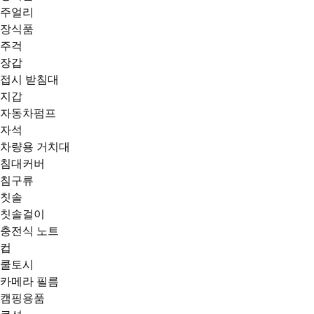
주얼리
장식품
주걱
장갑
접시 받침대
지갑
자동차펌프
자석
차량용 거치대
침대커버
침구류
칫솔
칫솔걸이
충전식 노트
컵
쿨토시
카메라 필름
캠핑용품