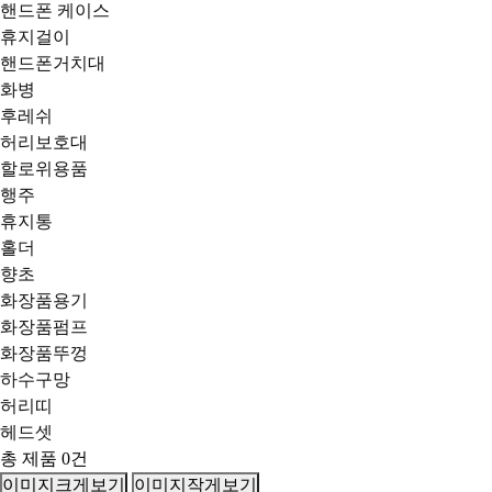
핸드폰 케이스
휴지걸이
핸드폰거치대
화병
후레쉬
허리보호대
할로위용품
행주
휴지통
홀더
향초
화장품용기
화장품펌프
화장품뚜껑
하수구망
허리띠
헤드셋
총 제품
0
건
이미지크게보기
이미지작게보기