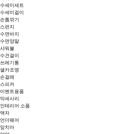
수세미세트
수세미걸이
손톱깎기
스펀지
수면바지
수면양말
샤워볼
수건걸이
쓰레기통
셀카조명
손걸레
스피커
이벤트용품
악세사리
인테리어 소품
액자
언더웨어
앞치마