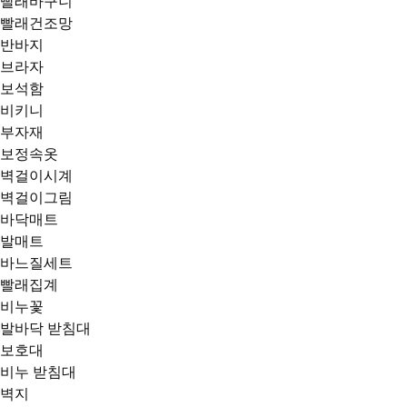
빨래바구니
빨래건조망
반바지
브라자
보석함
비키니
부자재
보정속옷
벽걸이시계
벽걸이그림
바닥매트
발매트
바느질세트
빨래집계
비누꽃
발바닥 받침대
보호대
비누 받침대
벽지