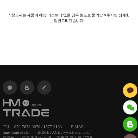
* 찾으시는 제품이 해당 리스트에 없을 경우 별도로 문의남겨주시면 상세한
답변드리겠습니다.
ID :
TEL 070-7078-9070 / 1577-9183 E-MAIL
hm@hmtrade.kr HOME PAGE :
www.tradehm.kr
hmtrade
중국본사 : 중국 절강성 이우시 강동구 궁칭로 277호