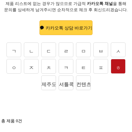
제품 리스트에 없는 경우가 많으므로 가급적
카카오톡 채널
을 통해
문의를
상세하게 남겨주시면 순차적으로 체크 후 회신드리겠습니다.
카카오톡 상담 바로가기
ㄱ
ㄴ
ㄷ
ㄹ
ㅁ
ㅂ
ㅅ
ㅇ
ㅈ
ㅊ
ㅋ
ㅌ
ㅍ
ㅎ
제주도상품
셔틀콕
컨텐츠
총 제품
0
건