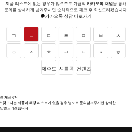
제품 리스트에 없는 경우가 많으므로 가급적
카카오톡 채널
을 통해
문의를
상세하게 남겨주시면 순차적으로 체크 후 회신드리겠습니다.
카카오톡 상담 바로가기
ㄱ
ㄴ
ㄷ
ㄹ
ㅁ
ㅂ
ㅅ
ㅇ
ㅈ
ㅊ
ㅋ
ㅌ
ㅍ
ㅎ
제주도상품
셔틀콕
컨텐츠
총 제품
0
건
* 찾으시는 제품이 해당 리스트에 없을 경우 별도로 문의남겨주시면 상세한
답변드리겠습니다.