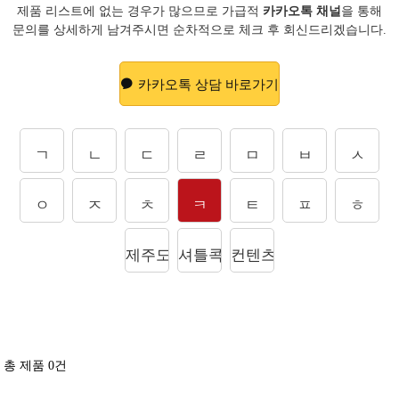
제품 리스트에 없는 경우가 많으므로 가급적
카카오톡 채널
을 통해
문의를
상세하게 남겨주시면 순차적으로 체크 후 회신드리겠습니다.
카카오톡 상담 바로가기
ㄱ
ㄴ
ㄷ
ㄹ
ㅁ
ㅂ
ㅅ
ㅇ
ㅈ
ㅊ
ㅋ
ㅌ
ㅍ
ㅎ
제주도상품
셔틀콕
컨텐츠
총 제품
0
건