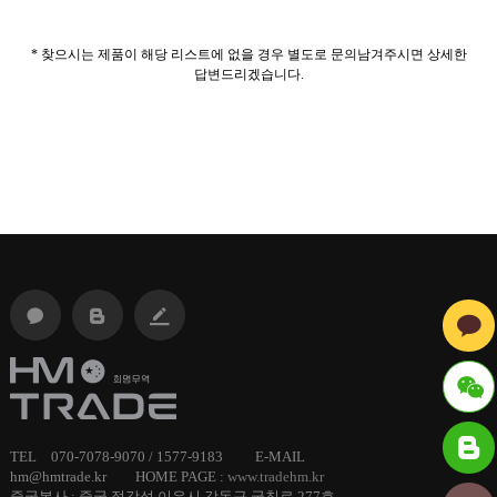
* 찾으시는 제품이 해당 리스트에 없을 경우 별도로 문의남겨주시면 상세한
답변드리겠습니다.
ID :
TEL 070-7078-9070 / 1577-9183 E-MAIL
hm@hmtrade.kr HOME PAGE :
www.tradehm.kr
hmtrade
중국본사 : 중국 절강성 이우시 강동구 궁칭로 277호