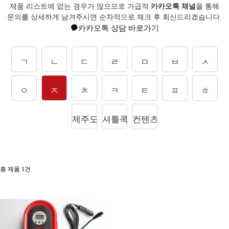
제품 리스트에 없는 경우가 많으므로 가급적
카카오톡 채널
을 통해
문의를
상세하게 남겨주시면 순차적으로 체크 후 회신드리겠습니다.
카카오톡 상담 바로가기
ㄱ
ㄴ
ㄷ
ㄹ
ㅁ
ㅂ
ㅅ
ㅇ
ㅈ
ㅊ
ㅋ
ㅌ
ㅍ
ㅎ
제주도상품
셔틀콕
컨텐츠
총 제품
1
건