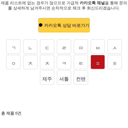
제품 리스트에 없는 경우가 많으므로 가급적
카카오톡 채널
을 통해 문의
를
상세하게 남겨주시면 순차적으로 체크 후 회신드리겠습니다.
카카오톡 상담 바로가기
ㄱ
ㄴ
ㄷ
ㄹ
ㅁ
ㅂ
ㅅ
ㅇ
ㅈ
ㅊ
ㅋ
ㅌ
ㅍ
ㅎ
제주
셔틀
컨텐
도상
콕
츠
품
총 제품
0
건