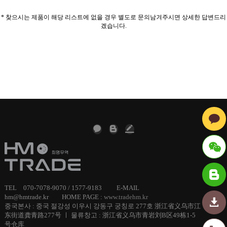
* 찾으시는 제품이 해당 리스트에 없을 경우 별도로 문의남겨주시면 상세한 답변드리
겠습니다.
ID : hmt
TEL 070-7078-9070 / 1577-9183 E-MAIL
radechi
hm@hmtrade.kr HOME PAGE :
www.tradehm.kr
중국본사 : 중국 절강성 이우시 강동구 궁칭로 277호 浙江省义乌市江
东街道龚青路277号 ㅣ 물류창고 : 浙江省义乌市青岩刘B区49栋1-5
na
号仓库