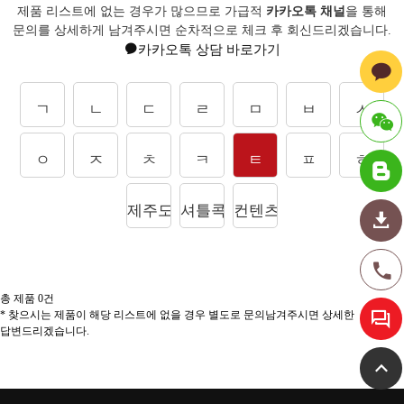
제품 리스트에 없는 경우가 많으므로 가급적
카카오톡 채널
을 통해
문의를
상세하게 남겨주시면 순차적으로 체크 후 회신드리겠습니다.
카카오톡 상담 바로가기
ㄱ
ㄴ
ㄷ
ㄹ
ㅁ
ㅂ
ㅅ
ㅇ
ㅈ
ㅊ
ㅋ
ㅌ
ㅍ
ㅎ
ID :
hmtrade
제주도상품
셔틀콕
컨텐츠
총 제품
0
건
* 찾으시는 제품이 해당 리스트에 없을 경우 별도로 문의남겨주시면 상세한
답변드리겠습니다.