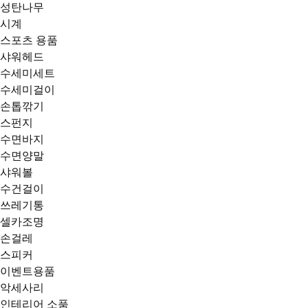
성탄나무
시계
스포츠 용품
샤워헤드
수세미세트
수세미걸이
손톱깎기
스펀지
수면바지
수면양말
샤워볼
수건걸이
쓰레기통
셀카조명
손걸레
스피커
이벤트용품
악세사리
인테리어 소품