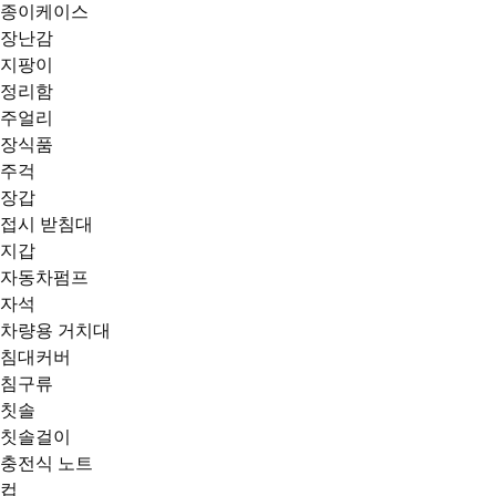
종이케이스
장난감
지팡이
정리함
주얼리
장식품
주걱
장갑
접시 받침대
지갑
자동차펌프
자석
차량용 거치대
침대커버
침구류
칫솔
칫솔걸이
충전식 노트
컵