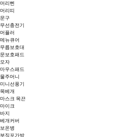
머리삔
머리띠
문구
무선충전기
머플러
메뉴큐어
무릅보호대
문보호패드
모자
마우스패드
물주머니
미니선풍기
목베개
마스크 목끈
마이크
바지
베개커버
보온병
부직포가방