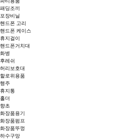
파티용품
패딩조끼
포장비닐
핸드폰 고리
핸드폰 케이스
휴지걸이
핸드폰거치대
화병
후레쉬
허리보호대
할로위용품
행주
휴지통
홀더
향초
화장품용기
화장품펌프
화장품뚜껑
하수구망