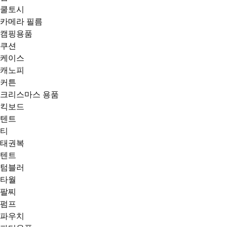
쿨토시
카메라 필름
캠핑용품
쿠션
케이스
캐노피
커튼
크리스마스 용품
킥보드
텐트
티
태권복
텐트
텀블러
타월
팔찌
펌프
파우치