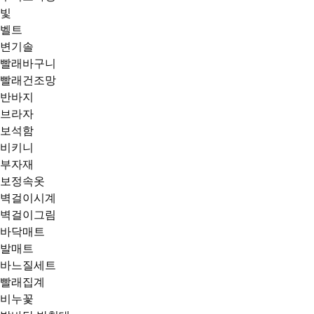
빛
벨트
변기솔
빨래바구니
빨래건조망
반바지
브라자
보석함
비키니
부자재
보정속옷
벽걸이시계
벽걸이그림
바닥매트
발매트
바느질세트
빨래집계
비누꽃