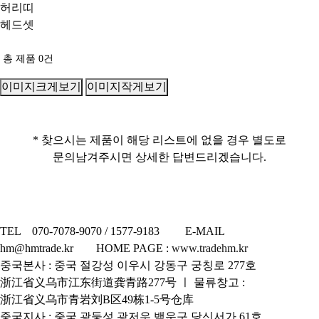
허리띠
헤드셋
총 제품
0
건
이미지크게보기
이미지작게보기
* 찾으시는 제품이 해당 리스트에 없을 경우 별도로
문의남겨주시면 상세한 답변드리겠습니다.
TEL 070-7078-9070 / 1577-9183 E-MAIL
hm@hmtrade.kr HOME PAGE :
www.tradehm.kr
중국본사 : 중국 절강성 이우시 강동구 궁칭로 277호
浙江省义乌市江东街道龚青路277号 ㅣ 물류창고 :
浙江省义乌市青岩刘B区49栋1-5号仓库
중국지사 : 중국 광둥성 광저우 백운구 당신서가 61호