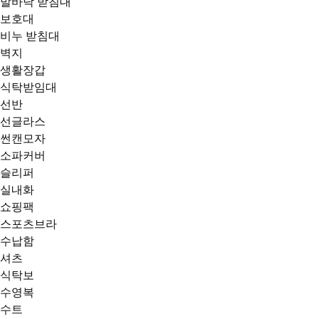
발바닥 받침대
보호대
비누 받침대
벽지
생활장갑
식탁받임대
선반
선글라스
썬캔모자
소파커버
슬리퍼
실내화
쇼핑팩
스포츠브라
수납함
셔츠
식탁보
수영복
수트