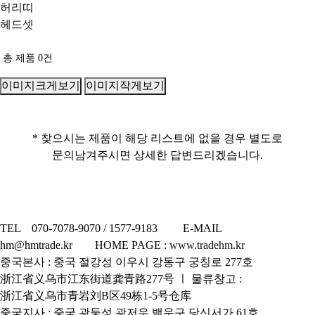
허리띠
헤드셋
총 제품
0
건
이미지크게보기
이미지작게보기
* 찾으시는 제품이 해당 리스트에 없을 경우 별도로
문의남겨주시면 상세한 답변드리겠습니다.
TEL 070-7078-9070 / 1577-9183 E-MAIL
hm@hmtrade.kr HOME PAGE :
www.tradehm.kr
중국본사 : 중국 절강성 이우시 강동구 궁칭로 277호
浙江省义乌市江东街道龚青路277号 ㅣ 물류창고 :
浙江省义乌市青岩刘B区49栋1-5号仓库
중국지사 : 중국 광둥성 광저우 백운구 당신서가 61호