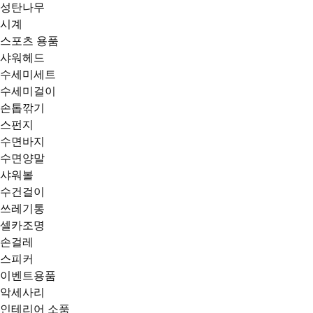
성탄나무
시계
스포츠 용품
샤워헤드
수세미세트
수세미걸이
손톱깎기
스펀지
수면바지
수면양말
샤워볼
수건걸이
쓰레기통
셀카조명
손걸레
스피커
이벤트용품
악세사리
인테리어 소품