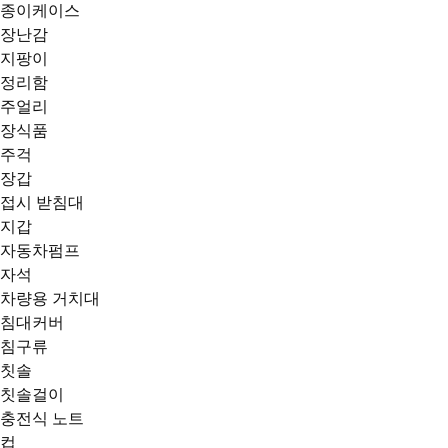
종이케이스
장난감
지팡이
정리함
주얼리
장식품
주걱
장갑
접시 받침대
지갑
자동차펌프
자석
차량용 거치대
침대커버
침구류
칫솔
칫솔걸이
충전식 노트
컵