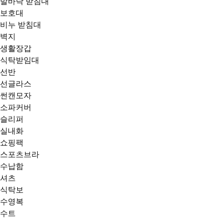
발바닥 받침대
보호대
비누 받침대
벽지
생활장갑
식탁받임대
선반
선글라스
썬캔모자
소파커버
슬리퍼
실내화
쇼핑팩
스포츠브라
수납함
셔츠
식탁보
수영복
수트