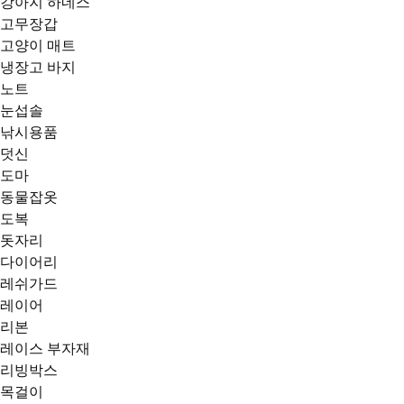
강아지 하네스
고무장갑
고양이 매트
냉장고 바지
노트
눈섭솔
낚시용품
덧신
도마
동물잡옷
도복
돗자리
다이어리
레쉬가드
레이어
리본
레이스 부자재
리빙박스
목걸이