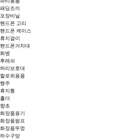
파티용품
패딩조끼
포장비닐
핸드폰 고리
핸드폰 케이스
휴지걸이
핸드폰거치대
화병
후레쉬
허리보호대
할로위용품
행주
휴지통
홀더
향초
화장품용기
화장품펌프
화장품뚜껑
하수구망