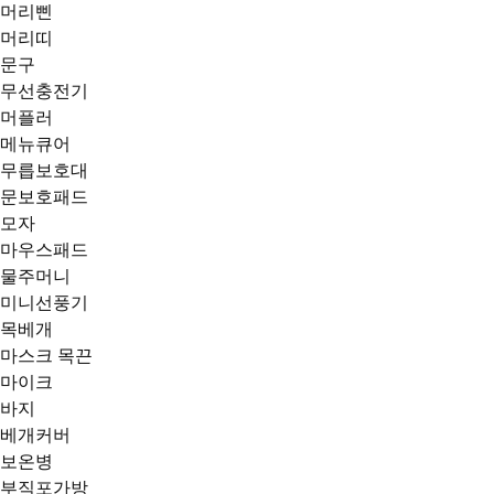
머리삔
머리띠
문구
무선충전기
머플러
메뉴큐어
무릅보호대
문보호패드
모자
마우스패드
물주머니
미니선풍기
목베개
마스크 목끈
마이크
바지
베개커버
보온병
부직포가방