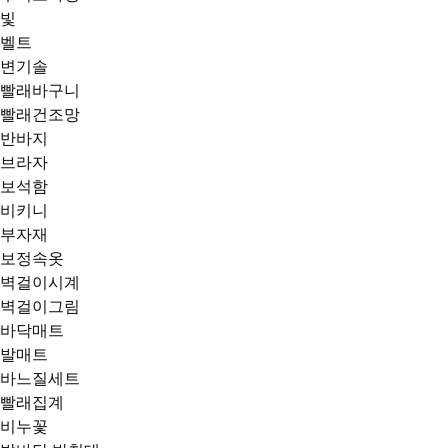
빛
벨트
변기솔
빨래바구니
빨래건조망
반바지
브라자
보석함
비키니
부자재
보정속옷
벽걸이시계
벽걸이그림
바닥매트
발매트
바느질세트
빨래집계
비누꽃