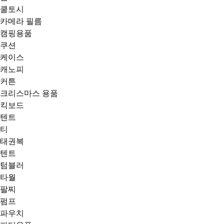
쿨토시
카메라 필름
캠핑용품
쿠션
케이스
캐노피
커튼
크리스마스 용품
킥보드
텐트
티
태권복
텐트
텀블러
타월
팔찌
펌프
파우치