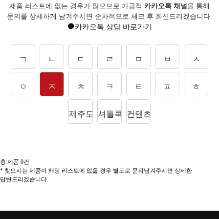
제품 리스트에 없는 경우가 많으므로 가급적
카카오톡 채널
을 통해
문의를
상세하게 남겨주시면 순차적으로 체크 후 회신드리겠습니다.
카카오톡 상담 바로가기
ㄱ
ㄴ
ㄷ
ㄹ
ㅁ
ㅂ
ㅅ
ㅇ
ㅈ
ㅊ
ㅋ
ㅌ
ㅍ
ㅎ
제주도상품
셔틀콕
컨텐츠
총 제품
0
건
* 찾으시는 제품이 해당 리스트에 없을 경우 별도로 문의남겨주시면 상세한
답변드리겠습니다.