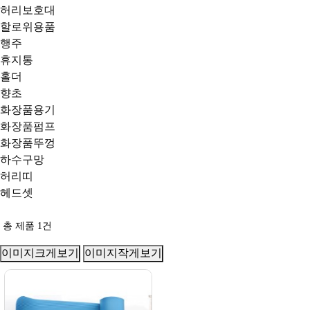
허리보호대
할로위용품
행주
휴지통
홀더
향초
화장품용기
화장품펌프
화장품뚜껑
하수구망
허리띠
헤드셋
총 제품
1
건
이미지크게보기
이미지작게보기