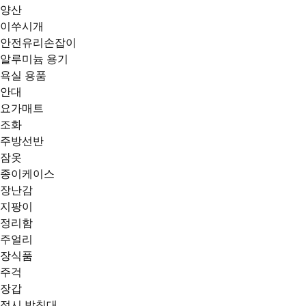
양산
이쑤시개
안전유리손잡이
알루미늄 용기
욕실 용품
안대
요가매트
조화
주방선반
잠옷
종이케이스
장난감
지팡이
정리함
주얼리
장식품
주걱
장갑
접시 받침대