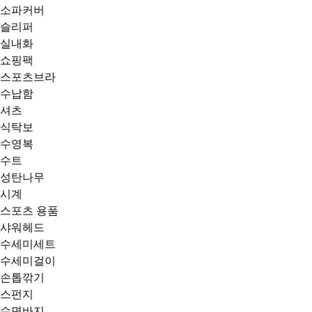
소파커버
슬리퍼
실내화
쇼핑팩
스포츠브라
수납함
셔츠
식탁보
수영복
수트
성탄나무
시계
스포츠 용품
샤워헤드
수세미세트
수세미걸이
손톱깎기
스펀지
수면바지