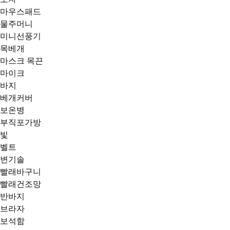
마우스패드
물주머니
미니선풍기
목베개
마스크 목끈
마이크
바지
베개커버
보온병
부직포가방
빛
벨트
변기솔
빨래바구니
빨래건조망
반바지
브라자
보석함