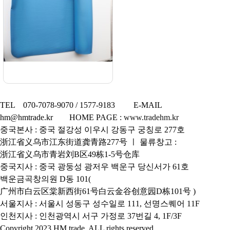
TEL 070-7078-9070 / 1577-9183 E-MAIL
hm@hmtrade.kr HOME PAGE :
www.tradehm.kr
중국본사 : 중국 절강성 이우시 강동구 궁칭로 277호
浙江省义乌市江东街道龚青路277号 ㅣ 물류창고 :
浙江省义乌市青岩刘B区49栋1-5号仓库
중국지사 : 중국 광둥성 광저우 백운구 당신서가 61호
백운금곡창의원 D동 101(
广州市白云区棠新西街61号白云金谷创意园D栋101号 )
서울지사 : 서울시 성동구 성수일로 111, 선명스퀘어 11F
인천지사 : 인천광역시 서구 가정로 37번길 4, 1F/3F
Copyright 2023 HM trade. ALL rights reserved.