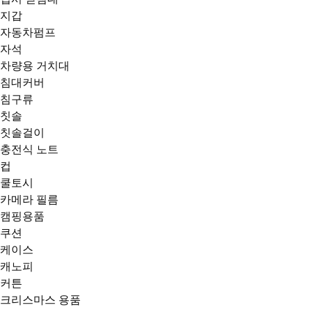
지갑
자동차펌프
자석
차량용 거치대
침대커버
침구류
칫솔
칫솔걸이
충전식 노트
컵
쿨토시
카메라 필름
캠핑용품
쿠션
케이스
캐노피
커튼
크리스마스 용품