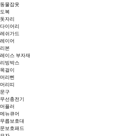
동물잡옷
도복
돗자리
다이어리
레쉬가드
레이어
리본
레이스 부자재
리빙박스
목걸이
머리삔
머리띠
문구
무선충전기
머플러
메뉴큐어
무릅보호대
문보호패드
모자