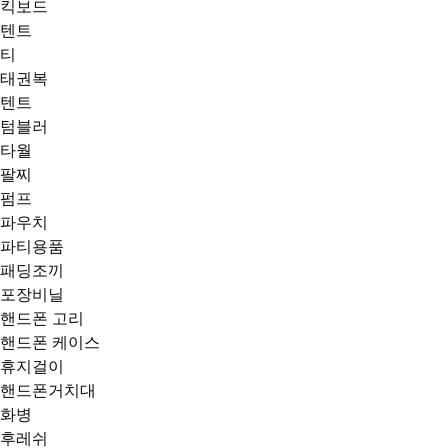
킥보드
텐트
티
태권복
텐트
텀블러
타월
팔찌
펌프
파우치
파티용품
패딩조끼
포장비닐
핸드폰 고리
핸드폰 케이스
휴지걸이
핸드폰거치대
화병
후레쉬