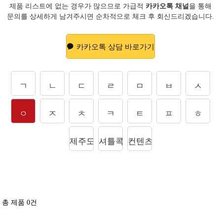
제품 리스트에 없는 경우가 많으므로 가급적
카카오톡 채널
을 통해
문의를
상세하게 남겨주시면 순차적으로 체크 후 회신드리겠습니다.
카카오톡 상담 바로가기
ㄱ
ㄴ
ㄷ
ㄹ
ㅁ
ㅂ
ㅅ
ㅇ
ㅈ
ㅊ
ㅋ
ㅌ
ㅍ
ㅎ
제주도상품
셔틀콕
컨텐츠
총 제품
0
건