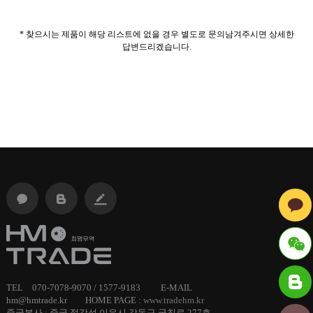
* 찾으시는 제품이 해당 리스트에 없을 경우 별도로 문의남겨주시면 상세한
답변드리겠습니다.
ID :
TEL 070-7078-9070 / 1577-9183 E-MAIL
hm@hmtrade.kr HOME PAGE :
www.tradehm.kr
hmtrade
중국본사 : 중국 절강성 이우시 강동구 궁칭로 277호