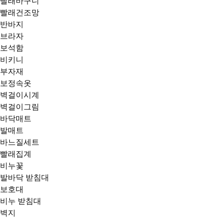
빨래바구니
빨래건조망
반바지
브라자
보석함
비키니
부자재
보정속옷
벽걸이시계
벽걸이그림
바닥매트
발매트
바느질세트
빨래집계
비누꽃
발바닥 받침대
보호대
비누 받침대
벽지