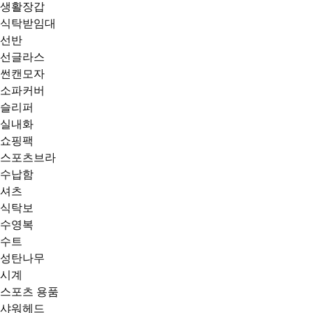
생활장갑
식탁받임대
선반
선글라스
썬캔모자
소파커버
슬리퍼
실내화
쇼핑팩
스포츠브라
수납함
셔츠
식탁보
수영복
수트
성탄나무
시계
스포츠 용품
샤워헤드