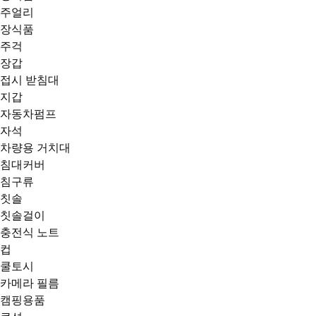
주얼리
장식품
주걱
장갑
접시 받침대
지갑
자동차펌프
자석
차량용 거치대
침대커버
침구류
칫솔
칫솔걸이
충전식 노트
컵
쿨토시
카메라 필름
캠핑용품