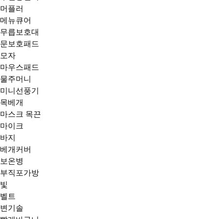
머플러
메뉴큐어
무릅보호대
문보호패드
모자
마우스패드
물주머니
미니선풍기
목베개
마스크 목끈
마이크
바지
베개커버
보온병
부직포가방
빛
벨트
변기솔