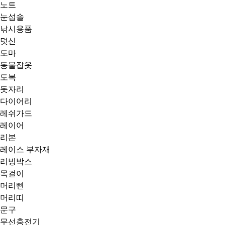
노트
눈섭솔
낚시용품
덧신
도마
동물잡옷
도복
돗자리
다이어리
레쉬가드
레이어
리본
레이스 부자재
리빙박스
목걸이
머리삔
머리띠
문구
무선충전기