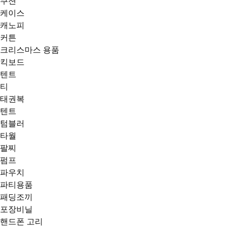
쿠션
케이스
캐노피
커튼
크리스마스 용품
킥보드
텐트
티
태권복
텐트
텀블러
타월
팔찌
펌프
파우치
파티용품
패딩조끼
포장비닐
핸드폰 고리