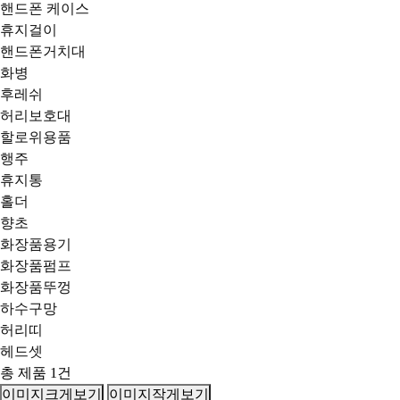
핸드폰 케이스
휴지걸이
핸드폰거치대
화병
후레쉬
허리보호대
할로위용품
행주
휴지통
홀더
향초
화장품용기
화장품펌프
화장품뚜껑
하수구망
허리띠
헤드셋
총 제품
1
건
이미지크게보기
이미지작게보기