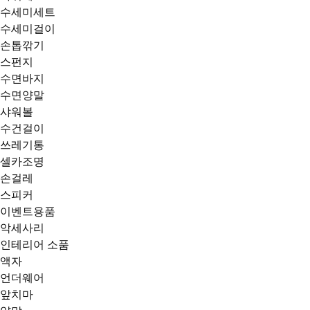
수세미세트
수세미걸이
손톱깎기
스펀지
수면바지
수면양말
샤워볼
수건걸이
쓰레기통
셀카조명
손걸레
스피커
이벤트용품
악세사리
인테리어 소품
액자
언더웨어
앞치마