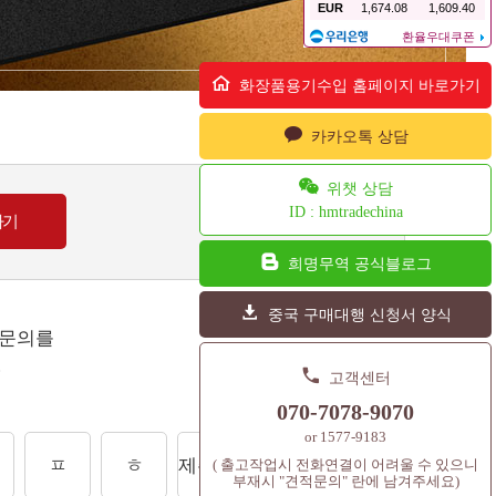
화장품용기수입 홈페이지 바로가기
카카오톡 상담
위챗 상담
ID : hmtradechina
희명무역 공식블로그
중국 구매대행 신청서 양식
 문의를
.
고객센터
070-7078-9070
or 1577-9183
ㅍ
ㅎ
제주도상품
셔틀콕
컨텐츠
( 출고작업시 전화연결이 어려울 수 있으니
부재시 "견적문의" 란에 남겨주세요)