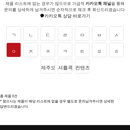
제품 리스트에 없는 경우가 많으므로 가급적
카카오톡 채널
을 통해
문의를
상세하게 남겨주시면 순차적으로 체크 후 회신드리겠습니다.
카카오톡 상담 바로가기
ㄱ
ㄴ
ㄷ
ㄹ
ㅁ
ㅂ
ㅅ
ㅇ
ㅈ
ㅊ
ㅋ
ㅌ
ㅍ
ㅎ
제주도상품
셔틀콕
컨텐츠
총 제품
0
건
* 찾으시는 제품이 해당 리스트에 없을 경우 별도로 문의남겨주시면 상세한
답변드리겠습니다.