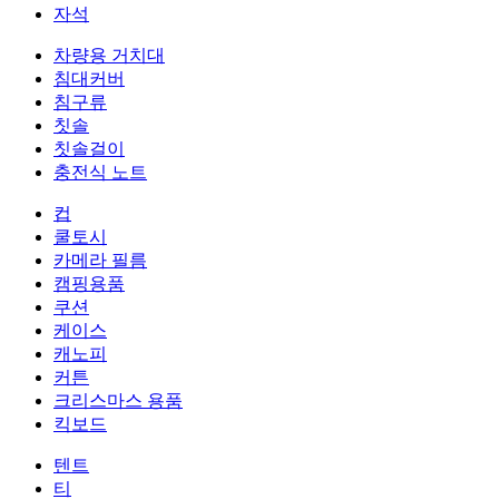
자석
차량용 거치대
침대커버
침구류
칫솔
칫솔걸이
충전식 노트
컵
쿨토시
카메라 필름
캠핑용품
쿠션
케이스
캐노피
커튼
크리스마스 용품
킥보드
텐트
티