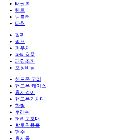
태권복
텐트
텀블러
타월
팔찌
펌프
파우치
파티용품
패딩조끼
포장비닐
핸드폰 고리
핸드폰 케이스
휴지걸이
핸드폰거치대
화병
후레쉬
허리보호대
할로위용품
행주
휴지통