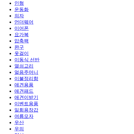
인형
운동화
의자
언더웨어
이어폰
요가복
압축팩
완구
옷걸이
이동식 선반
열쇠고리
얼음주머니
이불정리함
애견용품
애견패드
애견이받기
이벤트용품
일회용장갑
여름모자
우산
우의