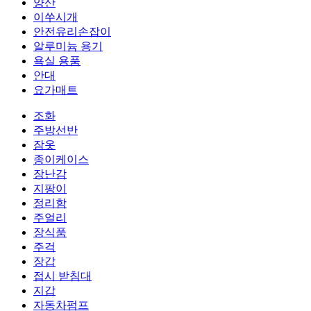
양산
이쑤시개
안전유리손잡이
알루미늄 용기
욕실 용품
안대
요가매트
조화
주방선반
잠옷
종이케이스
장난감
지팡이
정리함
주얼리
장식품
주걱
장갑
접시 받침대
지갑
자동차펌프