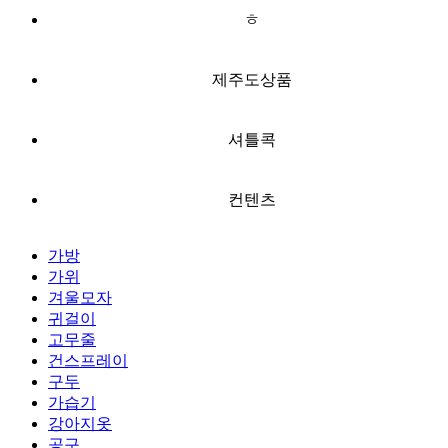
ㅎ
제주도상품
셔틀콕
컨텐츠
가방
가위
겨울모자
귀걸이
고무줄
건스프레이
구두
가습기
강아지옷
공구