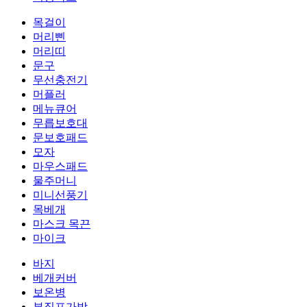
목걸이
머리삔
머리띠
문구
무선충전기
머플러
메뉴큐어
무릅보호대
문보호패드
모자
마우스패드
물주머니
미니선풍기
목베개
마스크 목끈
마이크
바지
베개커버
보온병
부직포가방