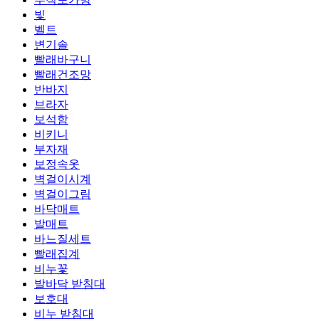
빛
벨트
변기솔
빨래바구니
빨래건조망
반바지
브라자
보석함
비키니
부자재
보정속옷
벽걸이시계
벽걸이그림
바닥매트
발매트
바느질세트
빨래집계
비누꽃
발바닥 받침대
보호대
비누 받침대