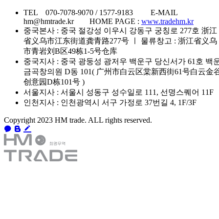
TEL 070-7078-9070 / 1577-9183 E-MAIL
hm@hmtrade.kr HOME PAGE :
www.tradehm.kr
중국본사 : 중국 절강성 이우시 강동구 궁칭로 277호 浙江
省义乌市江东街道龚青路277号 ㅣ 물류창고 : 浙江省义乌
市青岩刘B区49栋1-5号仓库
중국지사 : 중국 광둥성 광저우 백운구 당신서가 61호 백
금곡창의원 D동 101( 广州市白云区棠新西街61号白云金
创意园D栋101号 )
서울지사 : 서울시 성동구 성수일로 111, 선명스퀘어 11F
인천지사 : 인천광역시 서구 가정로 37번길 4, 1F/3F
Copyright 2023 HM trade. ALL rights reserved.