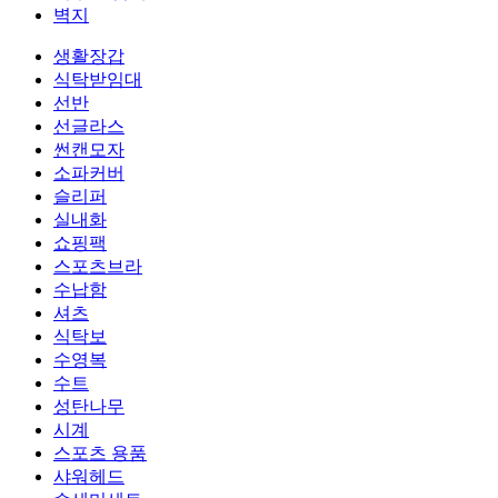
벽지
생활장갑
식탁받임대
선반
선글라스
썬캔모자
소파커버
슬리퍼
실내화
쇼핑팩
스포츠브라
수납함
셔츠
식탁보
수영복
수트
성탄나무
시계
스포츠 용품
샤워헤드