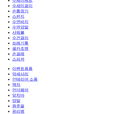
수세미세트
수세미걸이
손톱깎기
스펀지
수면바지
수면양말
샤워볼
수건걸이
쓰레기통
셀카조명
손걸레
스피커
이벤트용품
악세사리
인테리어 소품
액자
언더웨어
앞치마
양말
원주필
유리병