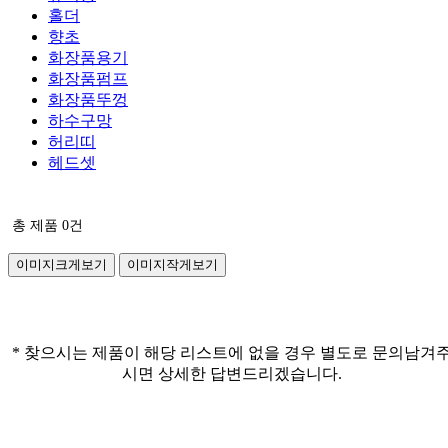
홀더
향초
화장품용기
화장품펌프
화장품뚜껑
하수구망
허리띠
헤드셋
총 제품
0
건
이미지크게보기
이미지작게보기
* 찾으시는 제품이 해당 리스트에 없을 경우 별도로 문의남겨
시면 상세한 답변드리겠습니다.