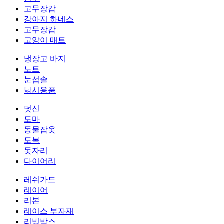
고무장갑
강아지 하네스
고무장갑
고양이 매트
냉장고 바지
노트
눈섭솔
낚시용품
덧신
도마
동물잡옷
도복
돗자리
다이어리
레쉬가드
레이어
리본
레이스 부자재
리빙박스