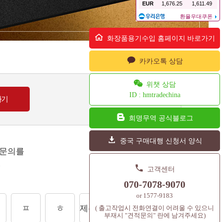
화장품용기수입 홈페이지 바로가기
카카오톡 상담
위챗 상담
ID : hmtradechina
희명무역 공식블로그
중국 구매대행 신청서 양식
 문의를
.
고객센터
070-7078-9070
or 1577-9183
ㅍ
ㅎ
제주도상품
셔틀콕
컨텐츠
( 출고작업시 전화연결이 어려울 수 있으니
부재시 "견적문의" 란에 남겨주세요)