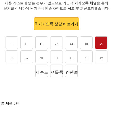
제품 리스트에 없는 경우가 많으므로 가급적
카카오톡 채널
을 통해
문의를
상세하게 남겨주시면 순차적으로 체크 후 회신드리겠습니다.
카카오톡 상담 바로가기
ㄱ
ㄴ
ㄷ
ㄹ
ㅁ
ㅂ
ㅅ
ㅇ
ㅈ
ㅊ
ㅋ
ㅌ
ㅍ
ㅎ
제주도상품
셔틀콕
컨텐츠
총 제품
0
건