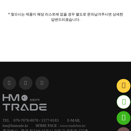
* 찾으시는 제품이 해당 리스트에 없을 경우 별도로 문의남겨주시면 상세한
답변드리겠습니다.
ID :
TEL 070-7078-9070 / 1577-9183 E-MAIL
hm@hmtrade.kr HOME PAGE :
www.tradehm.kr
hmtrade
중국본사 : 중국 절강성 이우시 강동구 궁칭로 277호