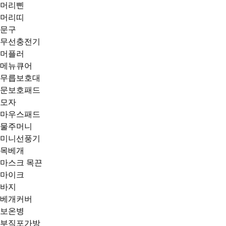
머리삔
머리띠
문구
무선충전기
머플러
메뉴큐어
무릅보호대
문보호패드
모자
마우스패드
물주머니
미니선풍기
목베개
마스크 목끈
마이크
바지
베개커버
보온병
부직포가방