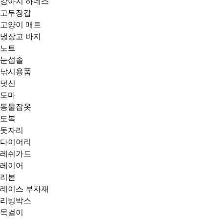
강아지 하네스
고무장갑
고양이 매트
냉장고 바지
노트
눈섭솔
낚시용품
덧신
도마
동물잡옷
도복
돗자리
다이어리
레쉬가드
레이어
리본
레이스 부자재
리빙박스
목걸이