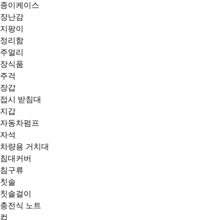
종이케이스
장난감
지팡이
정리함
주얼리
장식품
주걱
장갑
접시 받침대
지갑
자동차펌프
자석
차량용 거치대
침대커버
침구류
칫솔
칫솔걸이
충전식 노트
컵