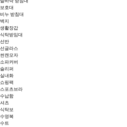
발바닥 받침대
보호대
비누 받침대
벽지
생활장갑
식탁받임대
선반
선글라스
썬캔모자
소파커버
슬리퍼
실내화
쇼핑팩
스포츠브라
수납함
셔츠
식탁보
수영복
수트