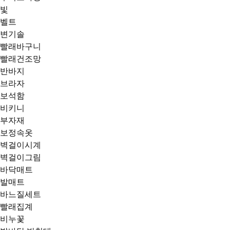
빛
벨트
변기솔
빨래바구니
빨래건조망
반바지
브라자
보석함
비키니
부자재
보정속옷
벽걸이시계
벽걸이그림
바닥매트
발매트
바느질세트
빨래집계
비누꽃