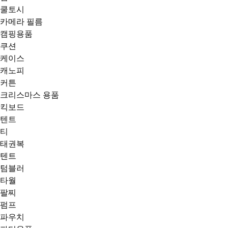
쿨토시
카메라 필름
캠핑용품
쿠션
케이스
캐노피
커튼
크리스마스 용품
킥보드
텐트
티
태권복
텐트
텀블러
타월
팔찌
펌프
파우치