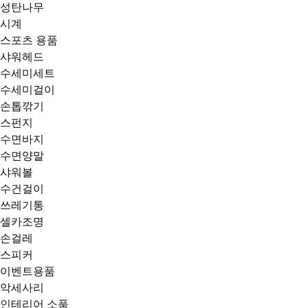
성탄나무
시계
스포츠 용품
샤워헤드
수세미세트
수세미걸이
손톱깎기
스펀지
수면바지
수면양말
샤워볼
수건걸이
쓰레기통
셀카조명
손걸레
스피커
이벤트용품
악세사리
인테리어 소품