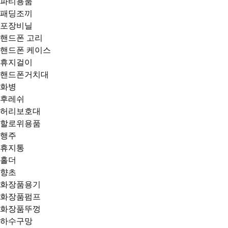
파티용품
패딩조끼
포장비닐
핸드폰 고리
핸드폰 케이스
휴지걸이
핸드폰거치대
화병
후레쉬
허리보호대
할로위용품
행주
휴지통
홀더
향초
화장품용기
화장품펌프
화장품뚜껑
하수구망