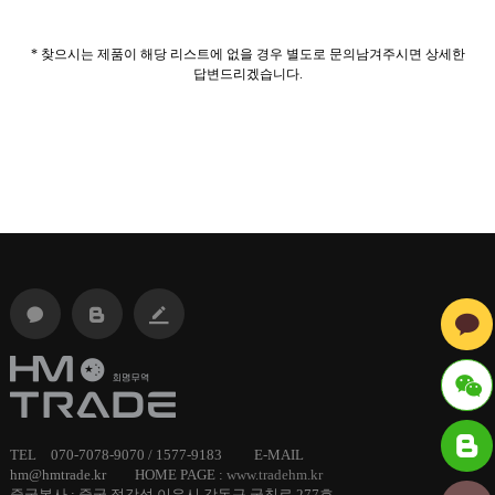
* 찾으시는 제품이 해당 리스트에 없을 경우 별도로 문의남겨주시면 상세한
답변드리겠습니다.
ID :
TEL 070-7078-9070 / 1577-9183 E-MAIL
hm@hmtrade.kr HOME PAGE :
www.tradehm.kr
hmtrade
중국본사 : 중국 절강성 이우시 강동구 궁칭로 277호