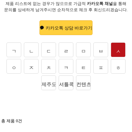
제품 리스트에 없는 경우가 많으므로 가급적
카카오톡 채널
을 통해
문의를
상세하게 남겨주시면 순차적으로 체크 후 회신드리겠습니다.
카카오톡 상담 바로가기
ㄱ
ㄴ
ㄷ
ㄹ
ㅁ
ㅂ
ㅅ
ㅇ
ㅈ
ㅊ
ㅋ
ㅌ
ㅍ
ㅎ
제주도상품
셔틀콕
컨텐츠
총 제품
0
건