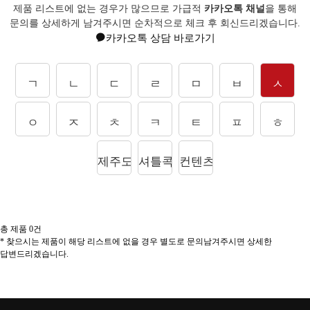
제품 리스트에 없는 경우가 많으므로 가급적
카카오톡 채널
을 통해
문의를
상세하게 남겨주시면 순차적으로 체크 후 회신드리겠습니다.
카카오톡 상담 바로가기
ㄱ
ㄴ
ㄷ
ㄹ
ㅁ
ㅂ
ㅅ
ㅇ
ㅈ
ㅊ
ㅋ
ㅌ
ㅍ
ㅎ
제주도상품
셔틀콕
컨텐츠
총 제품
0
건
* 찾으시는 제품이 해당 리스트에 없을 경우 별도로 문의남겨주시면 상세한
답변드리겠습니다.