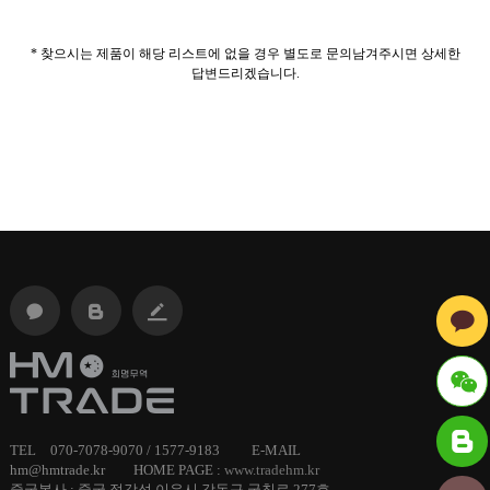
* 찾으시는 제품이 해당 리스트에 없을 경우 별도로 문의남겨주시면 상세한
답변드리겠습니다.
ID :
TEL 070-7078-9070 / 1577-9183 E-MAIL
hm@hmtrade.kr HOME PAGE :
www.tradehm.kr
hmtrade
중국본사 : 중국 절강성 이우시 강동구 궁칭로 277호