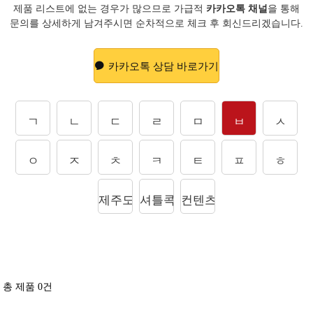
제품 리스트에 없는 경우가 많으므로 가급적
카카오톡 채널
을 통해
문의를
상세하게 남겨주시면 순차적으로 체크 후 회신드리겠습니다.
카카오톡 상담 바로가기
ㄱ
ㄴ
ㄷ
ㄹ
ㅁ
ㅂ
ㅅ
ㅇ
ㅈ
ㅊ
ㅋ
ㅌ
ㅍ
ㅎ
제주도상품
셔틀콕
컨텐츠
총 제품
0
건