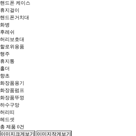
핸드폰 케이스
휴지걸이
핸드폰거치대
화병
후레쉬
허리보호대
할로위용품
행주
휴지통
홀더
향초
화장품용기
화장품펌프
화장품뚜껑
하수구망
허리띠
헤드셋
총 제품
0
건
이미지크게보기
이미지작게보기