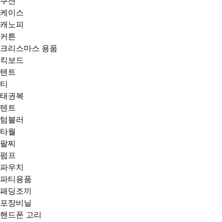
쿠션
케이스
캐노피
커튼
크리스마스 용품
킥보드
텐트
티
태권복
텐트
텀블러
타월
팔찌
펌프
파우치
파티용품
패딩조끼
포장비닐
핸드폰 고리