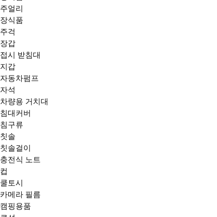
주얼리
장식품
주걱
장갑
접시 받침대
지갑
자동차펌프
자석
차량용 거치대
침대커버
침구류
칫솔
칫솔걸이
충전식 노트
컵
쿨토시
카메라 필름
캠핑용품