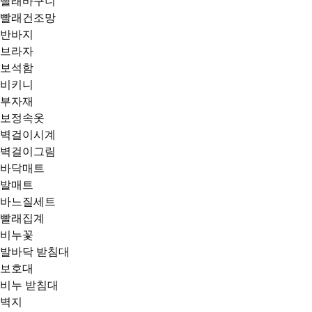
빨래바구니
빨래건조망
반바지
브라자
보석함
비키니
부자재
보정속옷
벽걸이시계
벽걸이그림
바닥매트
발매트
바느질세트
빨래집계
비누꽃
발바닥 받침대
보호대
비누 받침대
벽지