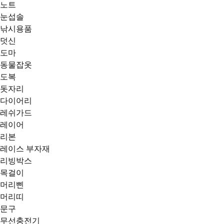
노트
눈섭솔
낚시용품
덧신
도마
동물잡옷
도복
돗자리
다이어리
레쉬가드
레이어
리본
레이스 부자재
리빙박스
목걸이
머리삔
머리띠
문구
무선충전기