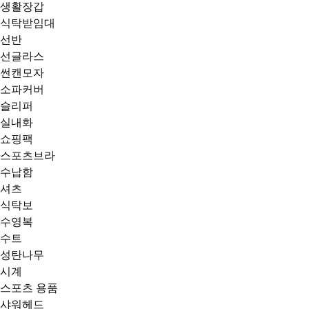
생활장갑
식탁받임대
선반
선글라스
썬캔모자
소파커버
슬리퍼
실내화
쇼핑팩
스포츠브라
수납함
셔츠
식탁보
수영복
수트
성탄나무
시계
스포츠 용품
샤워헤드