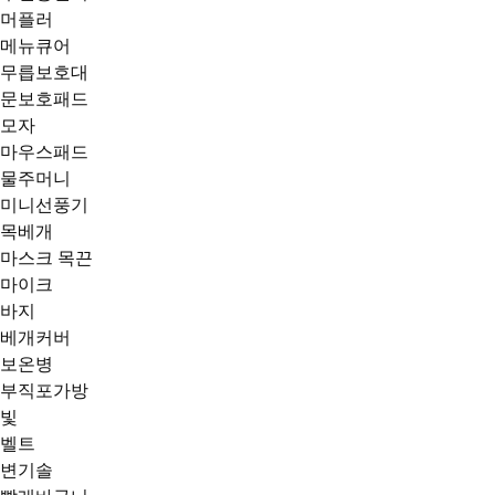
머플러
메뉴큐어
무릅보호대
문보호패드
모자
마우스패드
물주머니
미니선풍기
목베개
마스크 목끈
마이크
바지
베개커버
보온병
부직포가방
빛
벨트
변기솔