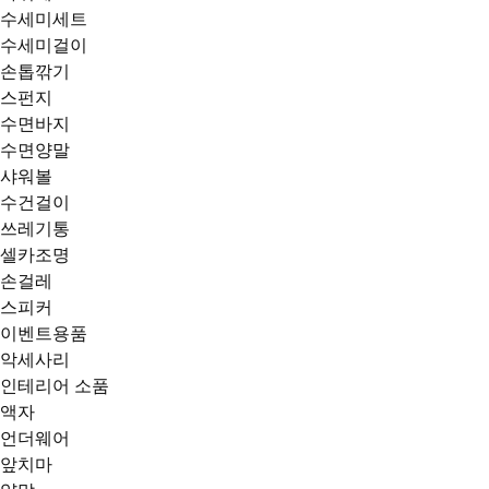
수세미세트
수세미걸이
손톱깎기
스펀지
수면바지
수면양말
샤워볼
수건걸이
쓰레기통
셀카조명
손걸레
스피커
이벤트용품
악세사리
인테리어 소품
액자
언더웨어
앞치마