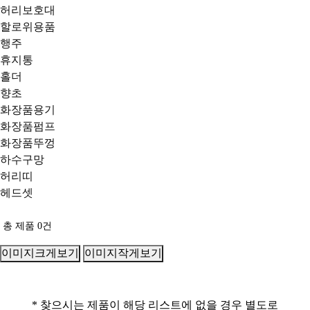
허리보호대
할로위용품
행주
휴지통
홀더
향초
화장품용기
화장품펌프
화장품뚜껑
하수구망
허리띠
헤드셋
총 제품
0
건
이미지크게보기
이미지작게보기
* 찾으시는 제품이 해당 리스트에 없을 경우 별도로