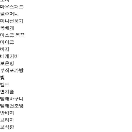
마우스패드
물주머니
미니선풍기
목베개
마스크 목끈
마이크
바지
베개커버
보온병
부직포가방
빛
벨트
변기솔
빨래바구니
빨래건조망
반바지
브라자
보석함