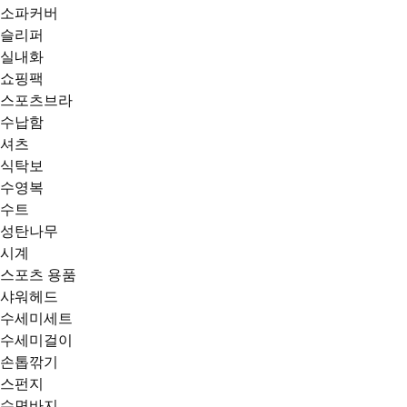
소파커버
슬리퍼
실내화
쇼핑팩
스포츠브라
수납함
셔츠
식탁보
수영복
수트
성탄나무
시계
스포츠 용품
샤워헤드
수세미세트
수세미걸이
손톱깎기
스펀지
수면바지