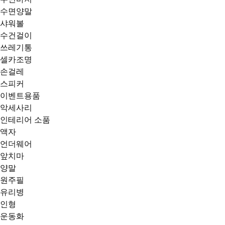
수면양말
샤워볼
수건걸이
쓰레기통
셀카조명
손걸레
스피커
이벤트용품
악세사리
인테리어 소품
액자
언더웨어
앞치마
양말
원주필
유리병
인형
운동화