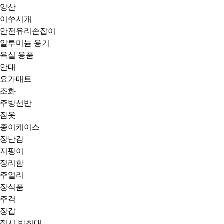
양산
이쑤시개
안전유리손잡이
알루미늄 용기
욕실 용품
안대
요가매트
조화
주방선반
잠옷
종이케이스
장난감
지팡이
정리함
주얼리
장식품
주걱
장갑
접시 받침대