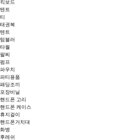
킥보드
텐트
티
태권복
텐트
텀블러
타월
팔찌
펌프
파우치
파티용품
패딩조끼
포장비닐
핸드폰 고리
핸드폰 케이스
휴지걸이
핸드폰거치대
화병
후레쉬