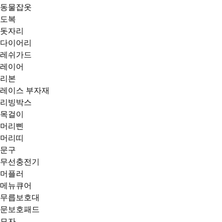
동물잡옷
도복
돗자리
다이어리
레쉬가드
레이어
리본
레이스 부자재
리빙박스
목걸이
머리삔
머리띠
문구
무선충전기
머플러
메뉴큐어
무릅보호대
문보호패드
모자