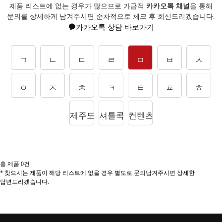
제품 리스트에 없는 경우가 많으므로 가급적
카카오톡 채널
을 통해
문의를
상세하게 남겨주시면 순차적으로 체크 후 회신드리겠습니다.
카카오톡 상담 바로가기
ㄱ
ㄴ
ㄷ
ㄹ
ㅁ
ㅂ
ㅅ
ㅇ
ㅈ
ㅊ
ㅋ
ㅌ
ㅍ
ㅎ
제주도상품
셔틀콕
컨텐츠
총 제품
0
건
* 찾으시는 제품이 해당 리스트에 없을 경우 별도로 문의남겨주시면 상세한
답변드리겠습니다.