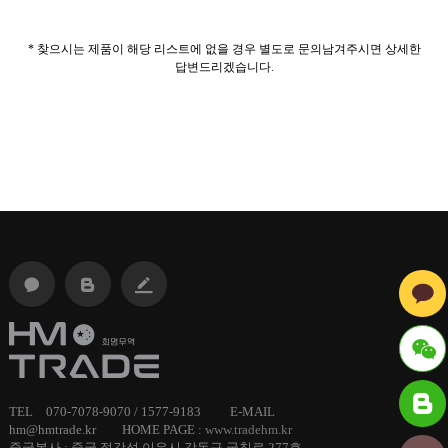
* 찾으시는 제품이 해당 리스트에 없을 경우 별도로 문의남겨주시면 상세한
답변드리겠습니다.
ID :
TEL 070-7078-9070 / 1577-9183 E-MAIL
hm@hmtrade.kr HOME PAGE :
www.tradehm.kr
hmtrade
중국본사 : 중국 절강성 이우시 강동구 궁칭로 277호