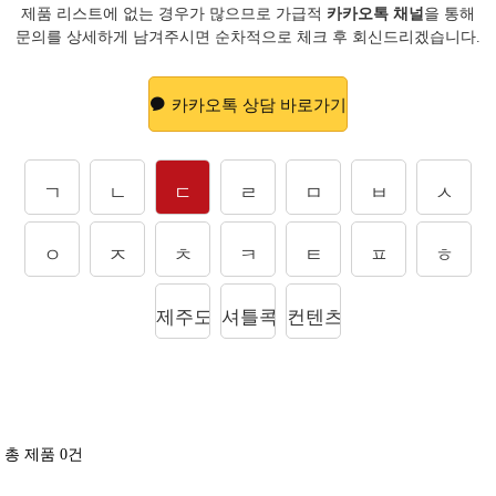
제품 리스트에 없는 경우가 많으므로 가급적
카카오톡 채널
을 통해
문의를
상세하게 남겨주시면 순차적으로 체크 후 회신드리겠습니다.
카카오톡 상담 바로가기
ㄱ
ㄴ
ㄷ
ㄹ
ㅁ
ㅂ
ㅅ
ㅇ
ㅈ
ㅊ
ㅋ
ㅌ
ㅍ
ㅎ
제주도상품
셔틀콕
컨텐츠
총 제품
0
건