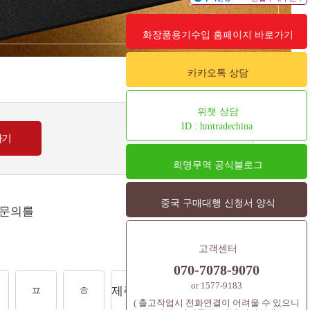
화장품용기수입 홈페이지 바로가기
카카오톡 상담
위챗 상담
ID : hmtradechina
희명무역 공식블로그
중국 구매대행 신청서 양식
 문의를
.
고객센터
070-7078-9070
or 1577-9183
ㅍ
ㅎ
제주도상품
셔틀콕
컨텐츠
( 출고작업시 전화연결이 어려울 수 있으니