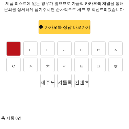
제품 리스트에 없는 경우가 많으므로 가급적
카카오톡 채널
을 통해
문의를
상세하게 남겨주시면 순차적으로 체크 후 회신드리겠습니다.
카카오톡 상담 바로가기
ㄱ
ㄴ
ㄷ
ㄹ
ㅁ
ㅂ
ㅅ
ㅇ
ㅈ
ㅊ
ㅋ
ㅌ
ㅍ
ㅎ
제주도상품
셔틀콕
컨텐츠
총 제품
0
건