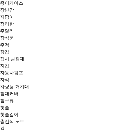
종이케이스
장난감
지팡이
정리함
주얼리
장식품
주걱
장갑
접시 받침대
지갑
자동차펌프
자석
차량용 거치대
침대커버
침구류
칫솔
칫솔걸이
충전식 노트
컵