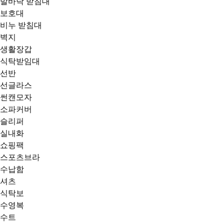
발바닥 받침대
보호대
비누 받침대
벽지
생활장갑
식탁받임대
선반
선글라스
썬캔모자
소파커버
슬리퍼
실내화
쇼핑팩
스포츠브라
수납함
셔츠
식탁보
수영복
수트