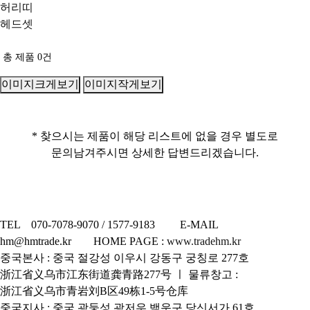
허리띠
헤드셋
총 제품
0
건
이미지크게보기
이미지작게보기
* 찾으시는 제품이 해당 리스트에 없을 경우 별도로
문의남겨주시면 상세한 답변드리겠습니다.
TEL 070-7078-9070 / 1577-9183 E-MAIL
hm@hmtrade.kr HOME PAGE :
www.tradehm.kr
중국본사 : 중국 절강성 이우시 강동구 궁칭로 277호
浙江省义乌市江东街道龚青路277号 ㅣ 물류창고 :
浙江省义乌市青岩刘B区49栋1-5号仓库
중국지사 : 중국 광둥성 광저우 백운구 당신서가 61호