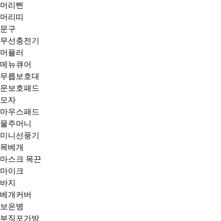
머리삔
머리띠
문구
무선충전기
머플러
메뉴큐어
무릅보호대
문보호패드
모자
마우스패드
물주머니
미니선풍기
목베개
마스크 목끈
마이크
바지
베개커버
보온병
부직포가방