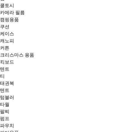
쿨토시
카메라 필름
캠핑용품
쿠션
케이스
캐노피
커튼
크리스마스 용품
킥보드
텐트
티
태권복
텐트
텀블러
타월
팔찌
펌프
파우치