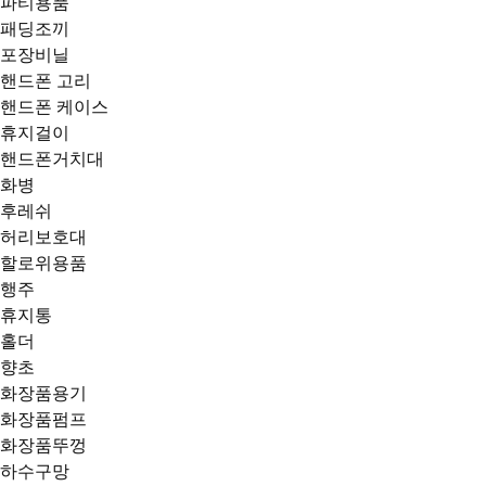
파티용품
패딩조끼
포장비닐
핸드폰 고리
핸드폰 케이스
휴지걸이
핸드폰거치대
화병
후레쉬
허리보호대
할로위용품
행주
휴지통
홀더
향초
화장품용기
화장품펌프
화장품뚜껑
하수구망