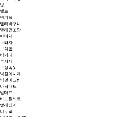
빛
벨트
변기솔
빨래바구니
빨래건조망
반바지
브라자
보석함
비키니
부자재
보정속옷
벽걸이시계
벽걸이그림
바닥매트
발매트
바느질세트
빨래집계
비누꽃