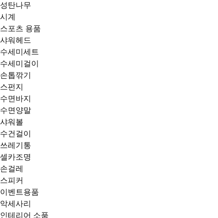
성탄나무
시계
스포츠 용품
샤워헤드
수세미세트
수세미걸이
손톱깎기
스펀지
수면바지
수면양말
샤워볼
수건걸이
쓰레기통
셀카조명
손걸레
스피커
이벤트용품
악세사리
인테리어 소품