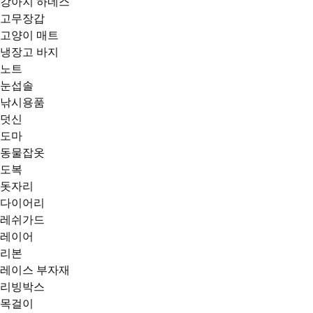
강아지 하네스
고무장갑
고양이 매트
냉장고 바지
노트
눈섭솔
낚시용품
덧신
도마
동물잡옷
도복
돗자리
다이어리
레쉬가드
레이어
리본
레이스 부자재
리빙박스
목걸이