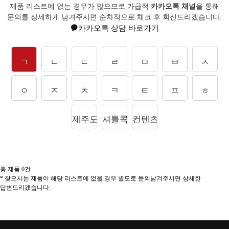
제품 리스트에 없는 경우가 많으므로 가급적
카카오톡 채널
을 통해
문의를
상세하게 남겨주시면 순차적으로 체크 후 회신드리겠습니다.
카카오톡 상담 바로가기
ㄱ
ㄴ
ㄷ
ㄹ
ㅁ
ㅂ
ㅅ
ㅇ
ㅈ
ㅊ
ㅋ
ㅌ
ㅍ
ㅎ
제주도상품
셔틀콕
컨텐츠
총 제품
0
건
* 찾으시는 제품이 해당 리스트에 없을 경우 별도로 문의남겨주시면 상세한
답변드리겠습니다.