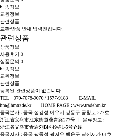
배송정보
교환정보
관련상품
교환/반품 안내 입력전입니다.
관련상품
상품정보
사용후기
0
상품문의
0
배송정보
교환정보
관련상품
등록된 관련상품이 없습니다.
TEL 070-7078-9070 / 1577-9183 E-MAIL
hm@hmtrade.kr HOME PAGE :
www.tradehm.kr
중국본사 : 중국 절강성 이우시 강동구 궁칭로 277호
浙江省义乌市江东街道龚青路277号 ㅣ 물류창고 :
浙江省义乌市青岩刘B区49栋1-5号仓库
중국지사 : 중국 광둥성 광저우 백운구 당신서가 61호