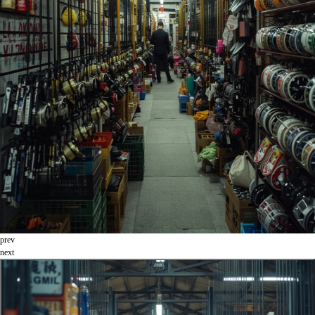
prev
next