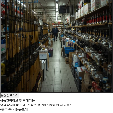
옵션선택하기
상품간략정보 및 구매기능
중국 낚시용품 도매, 스펙은 같은데 세팅하면 왜 다를까
#중국 #낚시용품도매