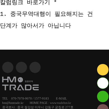
칼럼링크 바로가기 *
1.
중국무역대행이 필요해지는 건
단계가 많아서가 아닙니다
ID :
TEL 070-7078-9070 / 1577-9183 E-MAIL
hm@hmtrade.kr HOME PAGE :
www.tradehm.kr
hmtrade
중국본사 : 중국 절강성 이우시 강동구 궁칭로 277호