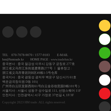
ID :
TEL 070-7078-9070 / 1577-9183 E-MAIL
hm@hmtrade.kr HOME PAGE :
www.tradehm.kr
hmtrade
중국본사 : 중국 절강성 이우시 강동구 궁칭로 277호
浙江省义乌市江东街道龚青路277号 ㅣ 물류창고 :
浙江省义乌市青岩刘B区49栋1-5号仓库
중국지사 : 중국 광둥성 광저우 백운구 당신서가 61호
백운금곡창의원 D동 101(
广州市白云区棠新西街61号白云金谷创意园D栋101号 )
서울지사 : 서울시 성동구 성수일로 111, 선명스퀘어 11F
인천지사 : 인천광역시 서구 가정로 37번길 4, 1F/3F
Copyright 2023 HM trade. ALL rights reserved.