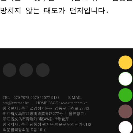
망치지 않는 태도가 먼저입니다
.
ID :
TEL 070-7078-9070 / 1577-9183 E-MAIL
hm@hmtrade.kr HOME PAGE :
www.tradehm.kr
hmtrade
중국본사 : 중국 절강성 이우시 강동구 궁칭로 277호
浙江省义乌市江东街道龚青路277号 ㅣ 물류창고 :
浙江省义乌市青岩刘B区49栋1-5号仓库
중국지사 : 중국 광둥성 광저우 백운구 당신서가 61호
백운금곡창의원 D동 101(