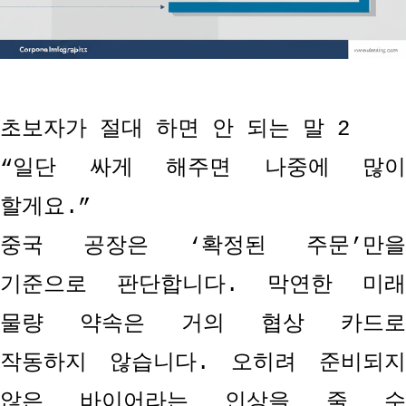
초보자가 절대 하면 안 되는 말
2
“
일단 싸게 해주면 나중에 많이
할게요
.”
중국 공장은
‘
확정된 주문
’
만을
기준으로 판단합니다
.
막연한 미
물량 약속은 거의 협상 카드로
작동하지 않습니다
.
오히려 준비되
않은 바이어라는 인상을 줄 수