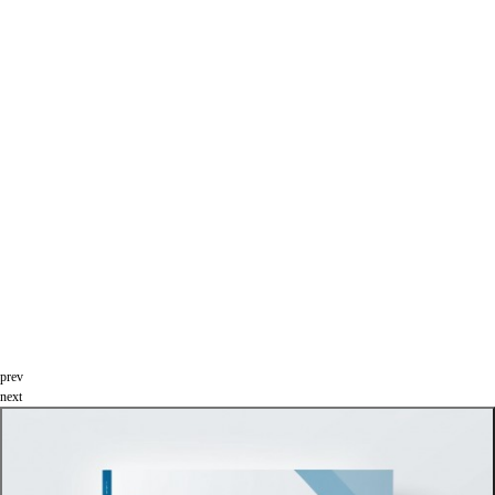
prev
next