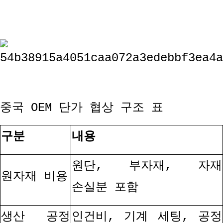
중국
OEM
단가 협상 구조 표
구분
내용
원단
,
부자재
,
자재
원자재 비용
손실분 포함
생산 공정
인건비
,
기계 세팅
,
공정