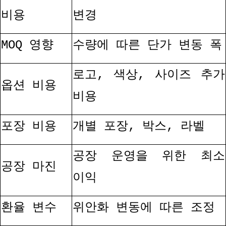
비용
변경
MOQ
영향
수량에 따른 단가 변동 폭
로고
,
색상
,
사이즈 추가
옵션 비용
비용
포장 비용
개별 포장
,
박스
,
라벨
공장 운영을 위한 최소
공장 마진
이익
환율 변수
위안화 변동에 따른 조정