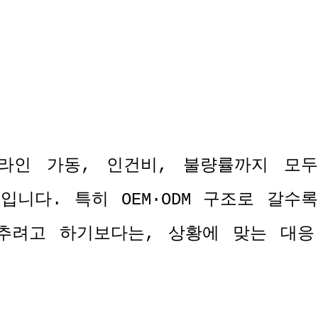
라인 가동
,
인건비
,
불량률까지 모두
문입니다
.
특히
OEM·ODM
구조로 갈수
추려고 하기보다는
,
상황에 맞는 대응