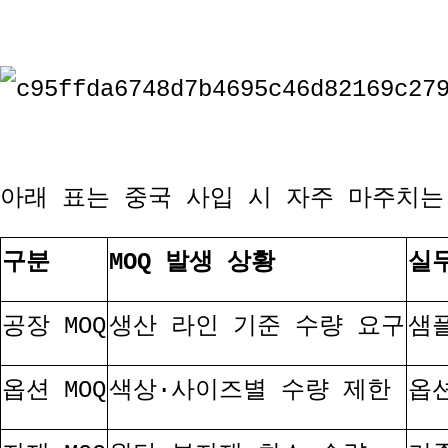
아래 표는 중국 사입 시 자주 마주치는
구분
MOQ
발생 상황
실
공장
MOQ
생산 라인 기준 수량 요구
샘
옵션
MOQ
색상
·
사이즈별 수량 제한
옵