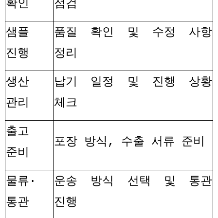
확인
점검
샘플
품질 확인 및 수정 사항
진행
정리
생산
납기 일정 및 진행 상황
관리
체크
출고
포장 방식
,
수출 서류 준비
준비
물류
·
운송 방식 선택 및 통관
통관
진행