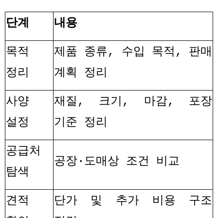
단계
내용
목적
제품 종류
,
수입 목적
,
판매
정리
계획 정리
사양
재질
,
크기
,
마감
,
포장
설정
기준 정리
공급처
공장
·
도매상 조건 비교
탐색
견적
단가 및 추가 비용 구조