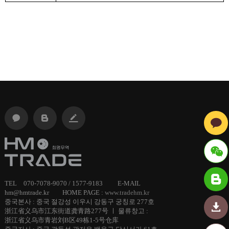
ID :
TEL 070-7078-9070 / 1577-9183 E-MAIL
hm@hmtrade.kr HOME PAGE :
www.tradehm.kr
hmtrade
중국본사 : 중국 절강성 이우시 강동구 궁칭로 277호
浙江省义乌市江东街道龚青路277号 ㅣ 물류창고 :
浙江省义乌市青岩刘B区49栋1-5号仓库