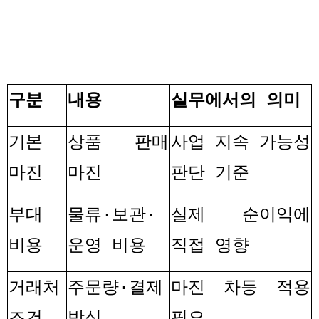
구분
내용
실무에서의 의미
기본
상품 판매
사업 지속 가능성
마진
마진
판단 기준
부대
물류
·
보관
·
실제 순이익에
비용
운영 비용
직접 영향
거래처
주문량
·
결제
마진 차등 적용
조건
방식
필요