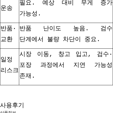
필요
.
예상 대비 무게 증가
운송
가능성
.
반품
·
반품 난이도 높음
.
검수
교환
단계에서 불량 차단이 중요
.
시장 이동
,
창고 입고
,
검수
·
일정
포장 과정에서 지연 가능성
리스크
존재
.
사용후기
상품정보