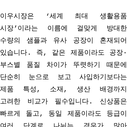
이우시장은
‘
세계 최대 생활용
시장
’
이라는 이름에 걸맞게 방대한
수량의 샘플과 유사 공장이 혼재되어
있습니다
.
즉
,
같은 제품이라도 공장
·
부스별 품질 차이가 뚜렷하기 때문에
단순히 눈으로 보고 사입하기보다는
제품 특성
,
소재
,
생산 배경까지
고려한 비교가 필수입니다
.
신상품
빠르게 돌고
,
동일 제품이라도 등급이
여러 단계로 나뉘는 경우가 많아