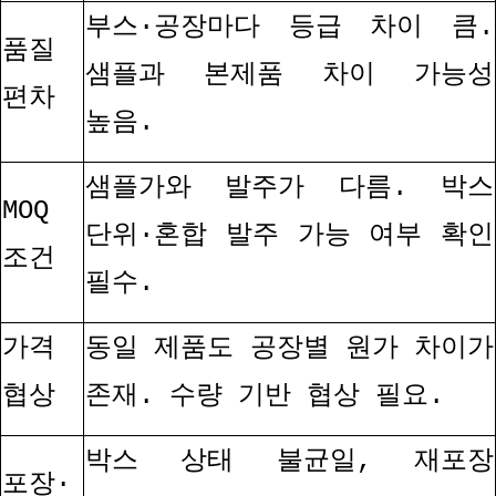
부스
·
공장마다 등급 차이 큼
.
품질
샘플과 본제품 차이 가능성
편차
높음
.
샘플가와 발주가 다름
.
박스
MOQ
단위
·
혼합 발주 가능 여부 확인
조건
필수
.
가격
동일 제품도 공장별 원가 차이가
협상
존재
.
수량 기반 협상 필요
.
박스 상태 불균일
,
재포장
포장
·