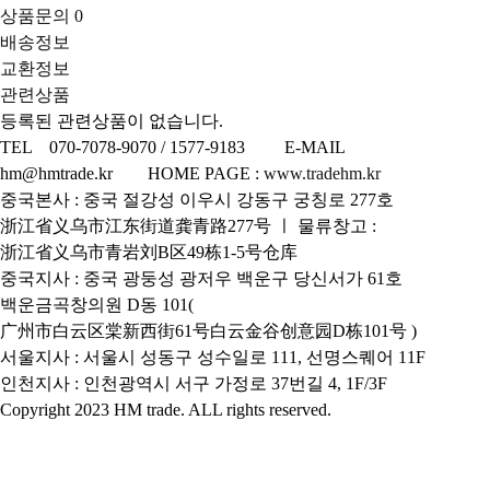
상품문의
0
배송정보
교환정보
관련상품
등록된 관련상품이 없습니다.
TEL 070-7078-9070 / 1577-9183 E-MAIL
hm@hmtrade.kr HOME PAGE :
www.tradehm.kr
중국본사 : 중국 절강성 이우시 강동구 궁칭로 277호
浙江省义乌市江东街道龚青路277号 ㅣ 물류창고 :
浙江省义乌市青岩刘B区49栋1-5号仓库
중국지사 : 중국 광둥성 광저우 백운구 당신서가 61호
백운금곡창의원 D동 101(
广州市白云区棠新西街61号白云金谷创意园D栋101号 )
서울지사 : 서울시 성동구 성수일로 111, 선명스퀘어 11F
인천지사 : 인천광역시 서구 가정로 37번길 4, 1F/3F
Copyright 2023 HM trade. ALL rights reserved.