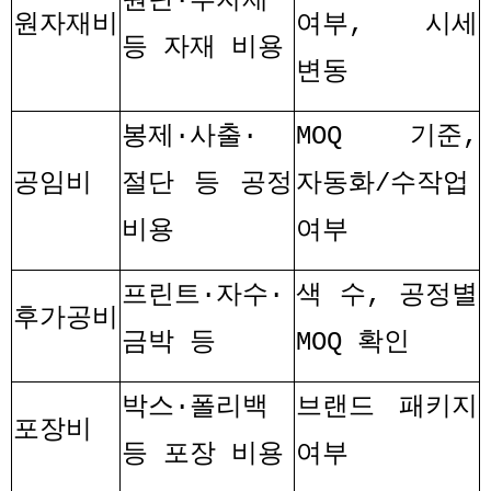
원단
·
부자재
원자재비
여부
,
시세
등 자재 비용
변동
봉제
·
사출
·
MOQ
기준
,
공임비
절단 등 공정
자동화
/
수작업
비용
여부
프린트
·
자수
·
색 수
,
공정별
후가공비
금박 등
MOQ
확인
박스
·
폴리백
브랜드 패키지
포장비
등 포장 비용
여부