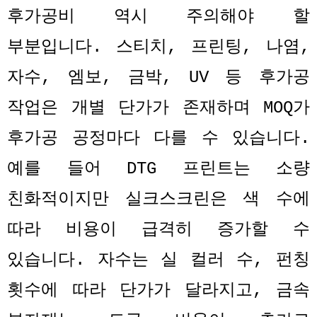
후가공비 역시 주의해야 할
부분입니다
.
스티치
,
프린팅
,
나염
,
자수
,
엠보
,
금박
, UV
등 후가공
작업은 개별 단가가 존재하며
MOQ
가
후가공 공정마다 다를 수 있습니다
.
예를 들어
DTG
프린트는 소량
친화적이지만 실크스크린은 색 수에
따라 비용이 급격히 증가할 수
있습니다
.
자수는 실 컬러 수
,
펀칭
횟수에 따라 단가가 달라지고
,
금속