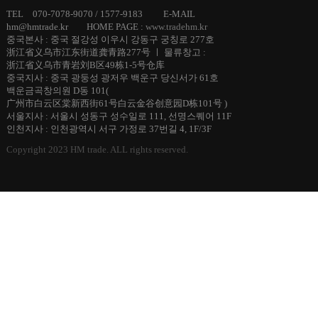
TEL 070-7078-9070 / 1577-9183 E-MAIL
hm@hmtrade.kr HOME PAGE :
www.tradehm.kr
중국본사 : 중국 절강성 이우시 강동구 궁칭로 277호
浙江省义乌市江东街道龚青路277号 ㅣ 물류창고 :
浙江省义乌市青岩刘B区49栋1-5号仓库
중국지사 : 중국 광둥성 광저우 백운구 당신서가 61호
백운금곡창의원 D동 101(
广州市白云区棠新西街61号白云金谷创意园D栋101号 )
서울지사 : 서울시 성동구 성수일로 111, 선명스퀘어 11F
인천지사 : 인천광역시 서구 가정로 37번길 4, 1F/3F
Copyright 2023 HM trade. ALL rights reserved.