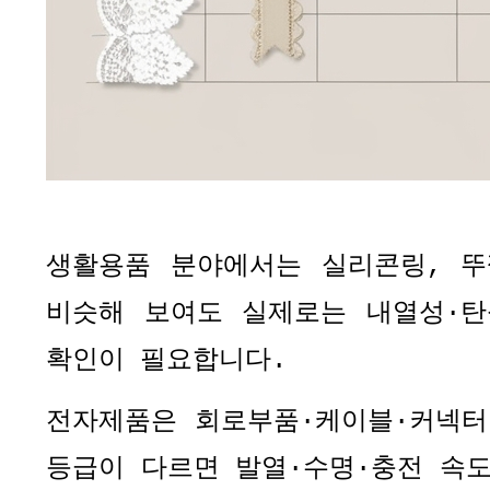
생활용품 분야에서는 실리콘링
,
뚜
비슷해 보여도 실제로는 내열성
·
탄
확인이 필요합니다
.
전자제품은 회로부품
·
케이블
·
커넥터
등급이 다르면 발열
·
수명
·
충전 속