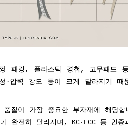
껑 패킹
,
플라스틱 경첩
,
고무패드 
성
·
압력 강도 등이 크게 달라지기 때
 품질이 가장 중요한 부자재에 해당합
도가 완전히 달라지며
, KC·FCC
등 인증