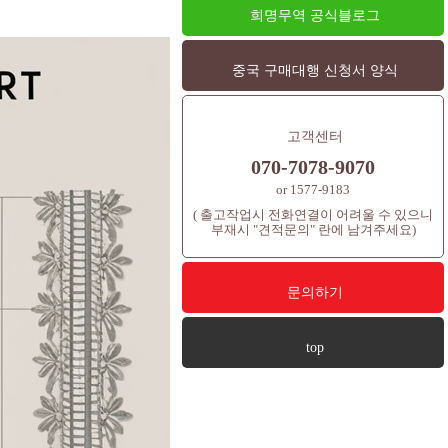
희명무역 공식블로그
중국 구매대행 신청서 양식
고객센터
070-7078-9070
or 1577-9183
( 출고작업시 전화연결이 어려울 수 있으니
부재시 "견적문의" 란에 남겨주세요)
문의하기
top