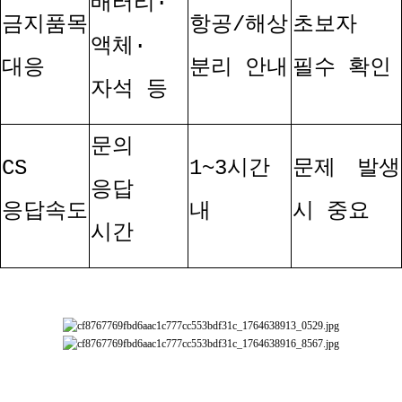
배터리
·
금지품목
항공
/
해상
초보자
액체
·
대응
분리 안내
필수 확인
자석 등
문의
CS
1~3
시간
문제 발생
응답
응답속도
내
시 중요
시간