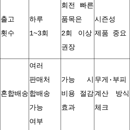
회전 빠른
출고
하루
품목은
시즌성
횟수
1~3
회
2
회 이상
제품 중요
권장
여러
판매처
가능 시
무게
·
부피
혼합배송
합배송
비용 절감
계산 방식
가능
효과
체크
여부