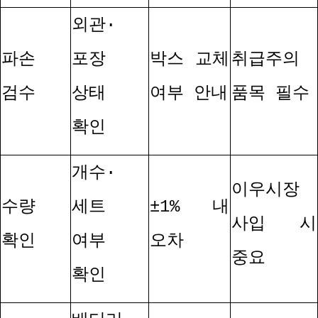
외관
·
파손
포장
박스 교체
취급주의
검수
상태
여부 안내
품목 필수
확인
개수
·
이우시장
수량
세트
±1%
내
사입 시
확인
여부
오차
중요
확인