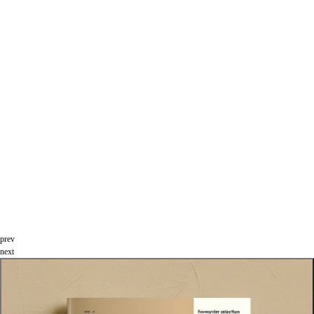
prev
next