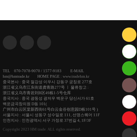
ID :
TEL 070-7078-9070 / 1577-9183 E-MAIL
hm@hmtrade.kr HOME PAGE :
www.tradehm.kr
hmtrade
중국본사 : 중국 절강성 이우시 강동구 궁칭로 277호
浙江省义乌市江东街道龚青路277号 ㅣ 물류창고 :
浙江省义乌市青岩刘B区49栋1-5号仓库
중국지사 : 중국 광둥성 광저우 백운구 당신서가 61호
백운금곡창의원 D동 101(
广州市白云区棠新西街61号白云金谷创意园D栋101号 )
서울지사 : 서울시 성동구 성수일로 111, 선명스퀘어 11F
인천지사 : 인천광역시 서구 가정로 37번길 4, 1F/3F
Copyright 2023 HM trade. ALL rights reserved.