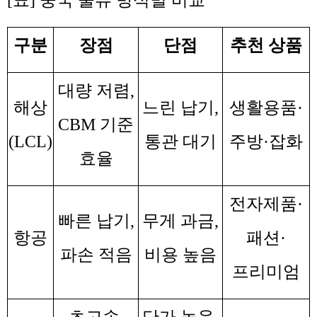
[
표
]
중국 물류 방식별 비교
구분
장점
단점
추천 상품
대량 저렴
,
해상
느린 납기
,
생활용품
·
CBM
기준
(LCL)
통관 대기
주방
·
잡화
효율
전자제품
·
빠른 납기
,
무게 과금
,
항공
패션
·
파손 적음
비용 높음
프리미엄
초고속
,
단가 높음
,