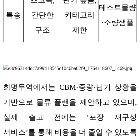
테스트물량
특송
간단한
카테고리
·
소량샘플
구조
제한
희명무역에서는
CBM·
중량
·
납기 상황을
기반으로 물류 플랜을 제안하고 있으며
,
실제 출고 전에는
‘
포장 재구성
서비스
’
를 통해 비용을 더 줄일 수 있도록