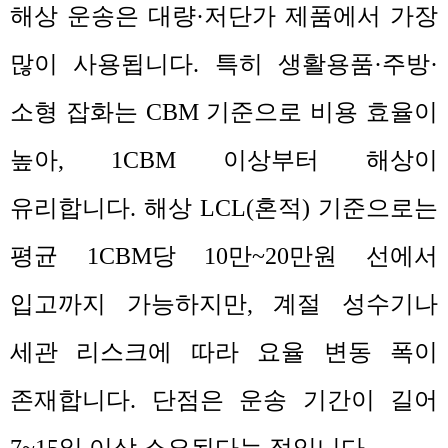
해상 운송은 대량
·
저단가 제품에서 가장
많이 사용됩니다
.
특히 생활용품
·
주방
·
소형 잡화는
CBM
기준으로 비용 효율이
높아
, 1CBM
이상부터 해상이
유리합니다
.
해상
LCL(
혼적
)
기준으로는
평균
1CBM
당
10
만
~20
만원 선에서
입고까지 가능하지만
,
계절 성수기나
세관 리스크에 따라 요율 변동 폭이
존재합니다
.
단점은 운송 기간이 길어