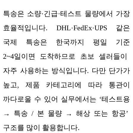
특송은 소량
·
긴급
·
테스트 물량에서 가장
효율적입니다
. DHL·FedEx·UPS
같은
국제 특송은 한국까지 평일 기준
2~4
일이면 도착하므로 초보 셀러들이
자주 사용하는 방식입니다
.
다만 단가가
높고
,
제품 카테고리에 따라 통관이
까다로울 수 있어 실무에서는
‘
테스트용
→
특송
/
본 물량
→
해상 또는 항공
’
구조를 많이 활용합니다
.