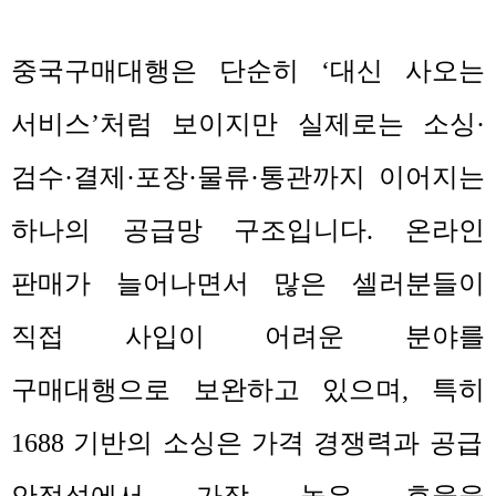
중국구매대행은 단순히
‘
대신 사오는
서비스
’
처럼 보이지만 실제로는 소싱
·
검수
·
결제
·
포장
·
물류
·
통관까지 이어지는
하나의 공급망 구조입니다
.
온라인
판매가 늘어나면서 많은 셀러분들이
직접 사입이 어려운 분야를
구매대행으로 보완하고 있으며
,
특히
1688
기반의 소싱은 가격 경쟁력과 공급
안정성에서 가장 높은 효율을