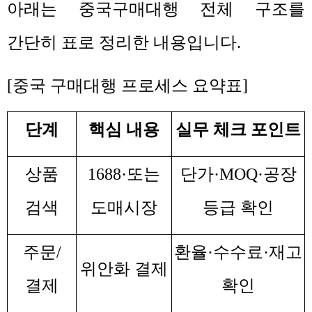
아래는 중국구매대행 전체 구조를
간단히 표로 정리한 내용입니다
.
[
중국 구매대행 프로세스 요약표
]
단계
핵심 내용
실무 체크 포인트
상품
1688·
또는
단가
·MOQ·
공장
검색
도매시장
등급 확인
주문
/
환율
·
수수료
·
재고
위안화 결제
결제
확인