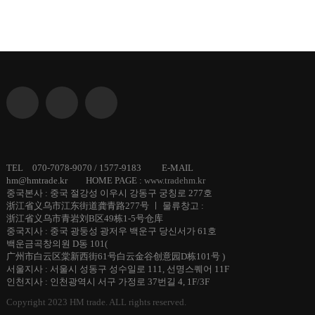
TEL 070-7078-9070 / 1577-9183 E-MAIL
hm@hmtrade.kr HOME PAGE :
www.tradehm.kr
중국본사 : 중국 절강성 이우시 강동구 궁칭로 277호
浙江省义乌市江东街道龚青路277号 ㅣ 물류창고 :
浙江省义乌市青岩刘B区49栋1-5号仓库
중국지사 : 중국 광둥성 광저우 백운구 당신서가 61호
백운금곡창의원 D동 101(
广州市白云区棠新西街61号白云金谷创意园D栋101号 )
서울지사 : 서울시 성동구 성수일로 111, 선명스퀘어 11F
인천지사 : 인천광역시 서구 가정로 37번길 4, 1F/3F
Copyright 2023 HM trade. ALL rights reserved.