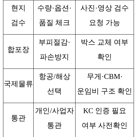
현지
수량
·
옵션
·
사진
·
영상 검수
검수
품질 체크
요청 가능
부피절감
·
박스 교체 여부
합포장
파손방지
확인
항공
/
해상
무게
·CBM·
국제물류
선택
운임비 구조 확인
개인
/
사업자
KC
인증 필요
통관
통관
여부 사전확인