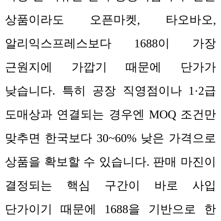
상품이라도 오픈마켓
,
타오바오
,
알리익스프레스보다
1688
이 가장
근원지에 가깝기 때문에 단가가
낮습니다
.
특히 공장 직영점이나
1·2
급
도매상과 연결되는 경우엔
MOQ
조건만
맞추면 한국보다
30~60%
낮은 가격으로
상품을 확보할 수 있습니다
.
판매 마진이
결정되는 핵심 구간이 바로 사입
단가이기 때문에
1688
을 기반으로 한